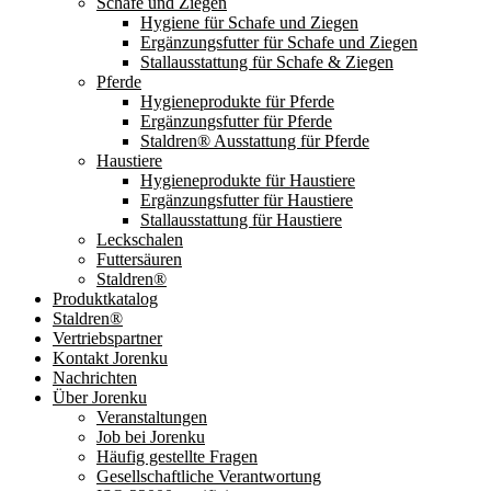
Schafe und Ziegen
Hygiene für Schafe und Ziegen
Ergänzungsfutter für Schafe und Ziegen
Stallausstattung für Schafe & Ziegen
Pferde
Hygieneprodukte für Pferde
Ergänzungsfutter für Pferde
Staldren® Ausstattung für Pferde
Haustiere
Hygieneprodukte für Haustiere
Ergänzungsfutter für Haustiere
Stallausstattung für Haustiere
Leckschalen
Futtersäuren
Staldren®
Produktkatalog
Staldren®
Vertriebspartner
Kontakt Jorenku
Nachrichten
Über Jorenku
Veranstaltungen
Job bei Jorenku
Häufig gestellte Fragen
Gesellschaftliche Verantwortung