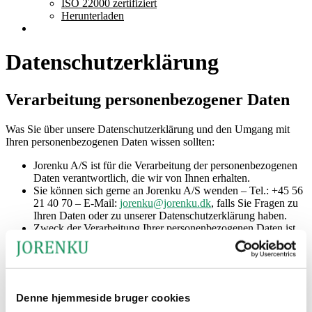
ISO 22000 zertifiziert
Herunterladen
Datenschutzerklärung
Verarbeitung personenbezogener Daten
Was Sie über unsere Datenschutzerklärung und den Umgang mit
Ihren personenbezogenen Daten wissen sollten:
Jorenku A/S ist für die Verarbeitung der personenbezogenen
Daten verantwortlich, die wir von Ihnen erhalten.
Sie können sich gerne an Jorenku A/S wenden – Tel.: +45 56
21 40 70 – E-Mail:
jorenku@jorenku.dk
, falls Sie Fragen zu
Ihren Daten oder zu unserer Datenschutzerklärung haben.
Zweck der Verarbeitung Ihrer personenbezogenen Daten ist
es, Ihnen und Ihrem Unternehmen unsere Waren oder
Dienstleistungen bereitzustellen sowie Sie über Neuigkeiten,
Funktionen und Produktmöglichkeiten zu informieren, gemäß
Artikel 5 Absatz 1 Buchstabe b der
Datenschutzgrundverordnung (DSGVO).
Denne hjemmeside bruger cookies
Rechtsgrundlage für die Verarbeitung Ihrer