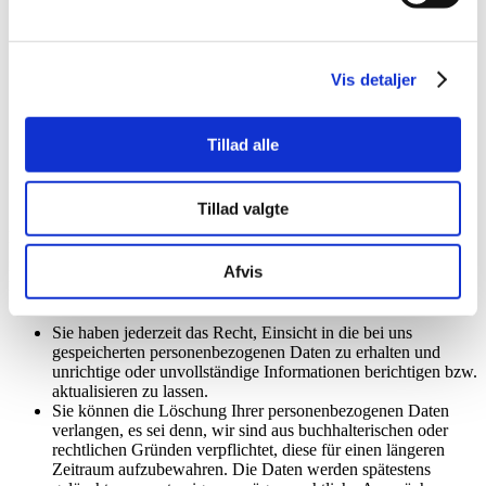
Wir bewahren Ihre personenbezogenen Daten so lange auf,
wie es gesetzlich zulässig ist, im Einklang mit den
Vorschriften des Rechnungslegungsgesetzes, den
Einwilligungsregeln, Verjährungsvorschriften und/oder
Vis detaljer
anderen geltenden Gesetzen.
Wir verwenden keine automatisierten Entscheidungsverfahren
(Profiling), die Ihre Rechte oder Freiheiten wesentlich
Tillad alle
beeinträchtigen könnten.
Ihre Rechte
Tillad valgte
Nach der DSGVO haben Sie eine Reihe von Rechten im
Zusammenhang mit der Verarbeitung Ihrer personenbezogenen
Afvis
Daten durch uns. Wenn Sie eines Ihrer Rechte ausüben möchten,
kontaktieren Sie uns bitte.
Sie haben jederzeit das Recht, Einsicht in die bei uns
gespeicherten personenbezogenen Daten zu erhalten und
unrichtige oder unvollständige Informationen berichtigen bzw.
aktualisieren zu lassen.
Sie können die Löschung Ihrer personenbezogenen Daten
verlangen, es sei denn, wir sind aus buchhalterischen oder
rechtlichen Gründen verpflichtet, diese für einen längeren
Zeitraum aufzubewahren. Die Daten werden spätestens