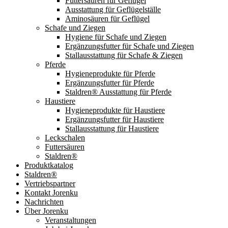
Futtersäuren für Geflügel
Ausstattung für Geflügelställe
Aminosäuren für Geflügel
Schafe und Ziegen
Hygiene für Schafe und Ziegen
Ergänzungsfutter für Schafe und Ziegen
Stallausstattung für Schafe & Ziegen
Pferde
Hygieneprodukte für Pferde
Ergänzungsfutter für Pferde
Staldren® Ausstattung für Pferde
Haustiere
Hygieneprodukte für Haustiere
Ergänzungsfutter für Haustiere
Stallausstattung für Haustiere
Leckschalen
Futtersäuren
Staldren®
Produktkatalog
Staldren®
Vertriebspartner
Kontakt Jorenku
Nachrichten
Über Jorenku
Veranstaltungen