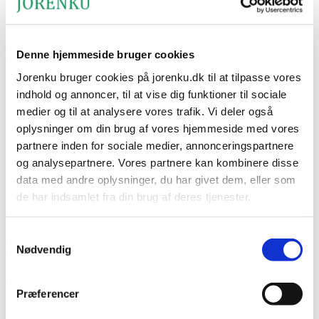
ISO 22000 zertifiziert
Herunterladen
Titelseite
›
Produkte
›
Geflügel
›
Hygiene im Geflügelstall
Denne hjemmeside bruger cookies
Jorenku bruger cookies på jorenku.dk til at tilpasse vores
Hygiene im Geflügelstall
indhold og annoncer, til at vise dig funktioner til sociale
medier og til at analysere vores trafik. Vi deler også
Schaffen Sie eine gesunde und hygienische Umgebung mit unserem
Sortiment an Produkten für Hygiene im Geflügelstall mit
oplysninger om din brug af vores hjemmeside med vores
Legehennen oder Masthähnchen.
partnere inden for sociale medier, annonceringspartnere
og analysepartnere. Vores partnere kan kombinere disse
Wir wissen, wie entscheidend es ist, optimale Hygienestandards bei
Hühnern und Masthähnchen aufrechtzuerhalten, um die Gesundheit
data med andre oplysninger, du har givet dem, eller som
und das Wohlbefinden Ihres Geflügels zu sichern. Unser
de har indsamlet fra din brug af deres tjenester.
spezialisiertes Sortiment umfasst daher eine breite Palette – von
wirksamer Trockendesinfektion bis hin zu schonenden
Hygieneprodukten. Alle Produkte für Hygiene im Geflügelstall sind
Jorenku's privatlivspolitik
Samtykkevalg
selbstverständlich so konzipiert, dass sie selbst den
Jorenku's cookiepolitik
Nødvendig
anspruchsvollsten Bedingungen in der Eier- oder Fleischproduktion
gerecht werden. Wir haben unsere Produkte sorgfältig ausgewählt,
damit Sie genau die Lösungen finden, die am besten zu Ihren
Bedürfnissen und Ihrer Herde passen.
Præferencer
Mit der Anwendung unserer verschiedenen Hygieneprodukte und