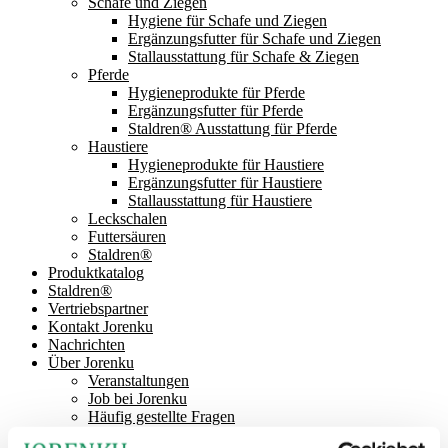
Schafe und Ziegen
Hygiene für Schafe und Ziegen
Ergänzungsfutter für Schafe und Ziegen
Stallausstattung für Schafe & Ziegen
Pferde
Hygieneprodukte für Pferde
Ergänzungsfutter für Pferde
Staldren® Ausstattung für Pferde
Haustiere
Hygieneprodukte für Haustiere
Ergänzungsfutter für Haustiere
Stallausstattung für Haustiere
Leckschalen
Futtersäuren
Staldren®
Produktkatalog
Staldren®
Vertriebspartner
Kontakt Jorenku
Nachrichten
Über Jorenku
Veranstaltungen
Job bei Jorenku
Häufig gestellte Fragen
Gesellschaftliche Verantwortung