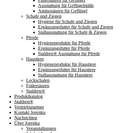
Futtersäuren für Geflügel
Ausstattung für Geflügelställe
Aminosäuren für Geflügel
Schafe und Ziegen
Hygiene für Schafe und Ziegen
Ergänzungsfutter für Schafe und Ziegen
Stallausstattung für Schafe & Ziegen
Pferde
Hygieneprodukte für Pferde
Ergänzungsfutter für Pferde
Staldren® Ausstattung für Pferde
Haustiere
Hygieneprodukte für Haustiere
Ergänzungsfutter für Haustiere
Stallausstattung für Haustiere
Leckschalen
Futtersäuren
Staldren®
Produktkatalog
Staldren®
Vertriebspartner
Kontakt Jorenku
Nachrichten
Über Jorenku
Veranstaltungen