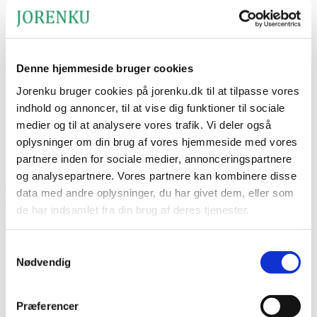
ISO 22000 zertifiziert
Herunterladen
Titelseite
›
Produkte
›
Pferde
›
Hygieneprodukte für Pferde
Denne hjemmeside bruger cookies
Hygieneprodukte für Pferde
Jorenku bruger cookies på jorenku.dk til at tilpasse vores
indhold og annoncer, til at vise dig funktioner til sociale
Schaffen Sie eine gesunde und saubere Umgebung für Ihre Pferde
medier og til at analysere vores trafik. Vi deler også
mit unserem breiten Sortiment. Unser Sortiment umfasst ganz viele
verschiedene Hygieneprodukte für Pferde – sowohl Fohlen als auch
oplysninger om din brug af vores hjemmeside med vores
Reitpferde.
partnere inden for sociale medier, annonceringspartnere
Bei Jorenku wissen wir, wie wichtig es ist, eine optimale Hygiene in
og analysepartnere. Vores partnere kan kombinere disse
dem Pferdestall aufrechtzuerhalten, um das Wohlbefinden der Tiere
data med andre oplysninger, du har givet dem, eller som
zu sichern und gleichzeitig das Risiko von Krankheiten zu
de har indsamlet fra din brug af deres tjenester.
minimieren. Deshalb umfasst unser umfangreiches Sortiment alles
von effektiver Trockendesinfektion bis hin zu schonenden
Hygieneprodukten – alle entwickelt für die anspruchsvollsten
Jorenku's privatlivspolitik
Samtykkevalg
Bedingungen in dem Pferdestall. Alle unsere Produkte sind einfach
Jorenku's cookiepolitik
Nødvendig
anzuwenden, zuverlässig in der Wirkung und optimal auf die
Bedürfnisse in modernen Pferdebetrieben abgestimmt. Unsere
Produkte wurden sorgfältig ausgewählt, damit Sie die idealen
Lösungen für Ihren Stall finden können.
Præferencer