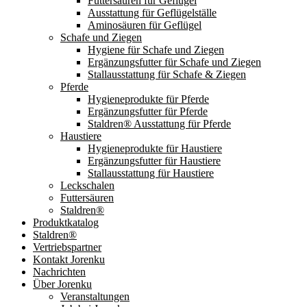
Futtersäuren für Geflügel
Ausstattung für Geflügelställe
Aminosäuren für Geflügel
Schafe und Ziegen
Hygiene für Schafe und Ziegen
Ergänzungsfutter für Schafe und Ziegen
Stallausstattung für Schafe & Ziegen
Pferde
Hygieneprodukte für Pferde
Ergänzungsfutter für Pferde
Staldren® Ausstattung für Pferde
Haustiere
Hygieneprodukte für Haustiere
Ergänzungsfutter für Haustiere
Stallausstattung für Haustiere
Leckschalen
Futtersäuren
Staldren®
Produktkatalog
Staldren®
Vertriebspartner
Kontakt Jorenku
Nachrichten
Über Jorenku
Veranstaltungen