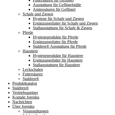
Futtersäuren für Geflügel
Ausstattung für Geflügelställe
Aminosäuren für Geflügel
Schafe und Ziegen
Hygiene für Schafe und Ziegen
Ergänzungsfutter für Schafe und Ziegen
Stallausstattung für Schafe & Ziegen
Pferde
Hygieneprodukte für Pferde
Ergänzungsfutter für Pferde
Staldren® Ausstattung für Pferde
Haustiere
Hygieneprodukte für Haustiere
Ergänzungsfutter für Haustiere
Stallausstattung für Haustiere
Leckschalen
Futtersäuren
Staldren®
Produktkatalog
Staldren®
Vertriebspartner
Kontakt Jorenku
Nachrichten
Über Jorenku
Veranstaltungen