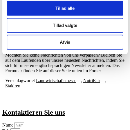
oben auf der Seite zu der dänischen Sprache, um
den Artikel
zu
lesen.
Tillad alle
Quelle:
landbrugsavisen.dk 17. Januar 2014
Tillad valgte
Nachrichten von Jorenku
Wenn Sie eine Übersicht aller deutschen Artikel von Jorenku A/S
Afvis
sehen möchten, können Sie diesen
Link
Möchten Sie keine Nachrichten von uns verpassen? Bleiben Sie
auf dem Laufenden über unsere neuesten Nachrichten, indem Sie
sich für unseren englischsprachigen Newsletter anmelden. Das
Formular finden Sie auf dieser Seite unten im Footer.
Verschlagwortet
Landwirtschaftsmesse
,
NutriFair
,
Staldren
Kontaktieren Sie uns
Name