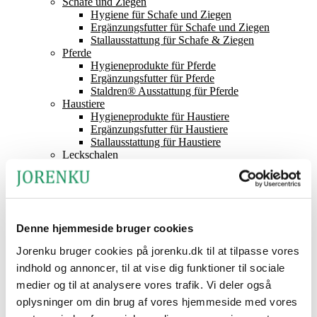
Schafe und Ziegen
Hygiene für Schafe und Ziegen
Ergänzungsfutter für Schafe und Ziegen
Stallausstattung für Schafe & Ziegen
Pferde
Hygieneprodukte für Pferde
Ergänzungsfutter für Pferde
Staldren® Ausstattung für Pferde
Haustiere
Hygieneprodukte für Haustiere
Ergänzungsfutter für Haustiere
Stallausstattung für Haustiere
Leckschalen
Futtersäuren
Staldren®
Produktkatalog
Staldren®
Vertriebspartner
Denne hjemmeside bruger cookies
Kontakt Jorenku
Nachrichten
Jorenku bruger cookies på jorenku.dk til at tilpasse vores
Über Jorenku
indhold og annoncer, til at vise dig funktioner til sociale
Veranstaltungen
Job bei Jorenku
medier og til at analysere vores trafik. Vi deler også
Häufig gestellte Fragen
oplysninger om din brug af vores hjemmeside med vores
Gesellschaftliche Verantwortung