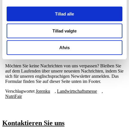
Leider ist dieser Artikel nur auf Dänisch verfügbar. Wechseln Sie
oben auf der Seite zu der dänischen Sprache, um
den Artikel
zu
Tillad alle
lesen.
Quelle:
landbrugsavisen.dk 20. Dezember 2021
Tillad valgte
Nachrichten von Jorenku
Afvis
Wenn Sie eine Übersicht aller deutschen Artikel von Jorenku A/S
sehen möchten, können Sie diesen
Link
verwenden.
Möchten Sie keine Nachrichten von uns verpassen? Bleiben Sie
auf dem Laufenden über unsere neuesten Nachrichten, indem Sie
sich für unseren englischsprachigen Newsletter anmelden. Das
Formular finden Sie auf dieser Seite unten im Footer.
Verschlagwortet
Jorenku
,
Landwirtschaftsmesse
,
NutriFair
Kontaktieren Sie uns