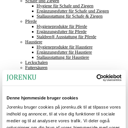
Schafe und Ziegen
Hygiene für Schafe und Ziegen
Ergänzungsfutter für Schafe und Ziegen
Stallausstattung für Schafe & Ziegen
Pferde
Hygieneprodukte für Pferde
Ergänzungsfutter für Pferde
Staldren® Ausstattung für Pferde
Haustiere
Hygieneprodukte für Haustiere
Ergänzungsfutter für Haustiere
Stallausstattung für Haustiere
Leckschalen
Futtersäuren
Staldren®
Produktkatalog
Staldren®
Vertriebspartner
Kontakt Jorenku
Denne hjemmeside bruger cookies
Nachrichten
Über Jorenku
Jorenku bruger cookies på jorenku.dk til at tilpasse vores
Veranstaltungen
indhold og annoncer, til at vise dig funktioner til sociale
Job bei Jorenku
Häufig gestellte Fragen
medier og til at analysere vores trafik. Vi deler også
Gesellschaftliche Verantwortung
oplysninger om din brug af vores hjemmeside med vores