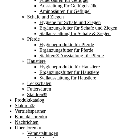
Futtersäuren für Geflügel
Ausstattung für Geflügelställe
Aminosäuren für Geflügel
Schafe und Ziegen
Hygiene für Schafe und Ziegen
Ergänzungsfutter für Schafe und Ziegen
Stallausstattung für Schafe & Ziegen
Pferde
Hygieneprodukte für Pferde
Ergänzungsfutter für Pferde
Staldren® Ausstattung für Pferde
Haustiere
Hygieneprodukte für Haustiere
Ergänzungsfutter für Haustiere
Stallausstattung für Haustiere
Leckschalen
Futtersäuren
Staldren®
Produktkatalog
Staldren®
Vertriebspartner
Kontakt Jorenku
Nachrichten
Über Jorenku
Veranstaltungen