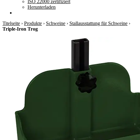
ISO 22000 zertifiziert
Herunterladen
Titelseite
›
Produkte
›
Schweine
›
Stallausstattung für Schweine
›
Triple-Iron Trog