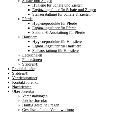
Schafe und Ziegen
Hygiene für Schafe und Ziegen
Ergänzungsfutter für Schafe und Ziegen
Stallausstattung für Schafe & Ziegen
Pferde
Hygieneprodukte für Pferde
Ergänzungsfutter für Pferde
Staldren® Ausstattung für Pferde
Haustiere
Hygieneprodukte für Haustiere
Ergänzungsfutter für Haustiere
Stallausstattung für Haustiere
Leckschalen
Futtersäuren
Staldren®
Produktkatalog
Staldren®
Vertriebspartner
Kontakt Jorenku
Nachrichten
Über Jorenku
Veranstaltungen
Job bei Jorenku
Häufig gestellte Fragen
Gesellschaftliche Verantwortung