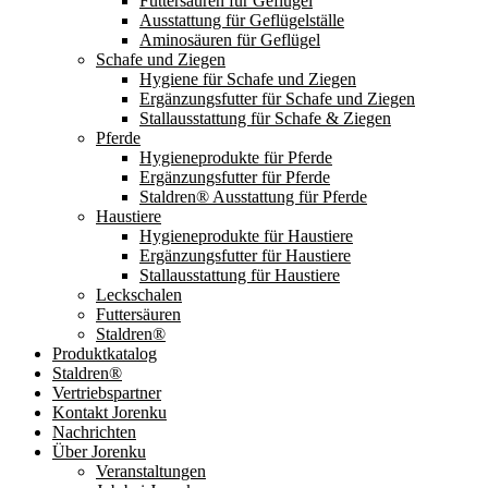
Futtersäuren für Geflügel
Ausstattung für Geflügelställe
Aminosäuren für Geflügel
Schafe und Ziegen
Hygiene für Schafe und Ziegen
Ergänzungsfutter für Schafe und Ziegen
Stallausstattung für Schafe & Ziegen
Pferde
Hygieneprodukte für Pferde
Ergänzungsfutter für Pferde
Staldren® Ausstattung für Pferde
Haustiere
Hygieneprodukte für Haustiere
Ergänzungsfutter für Haustiere
Stallausstattung für Haustiere
Leckschalen
Futtersäuren
Staldren®
Produktkatalog
Staldren®
Vertriebspartner
Kontakt Jorenku
Nachrichten
Über Jorenku
Veranstaltungen