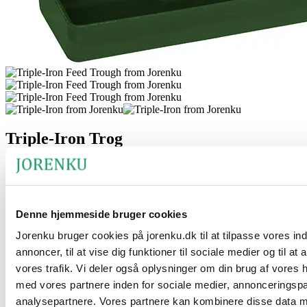
Triple-Iron Trog
Der Triple-Iron-Trog ist die ideale Futtertrog für Saugferkel. Er
wurde entwickelt, um eine einfache und effektive Verabreichung
von Eisenpräparaten direkt an Saugferkel zu ermöglichen.
Denne hjemmeside bruger cookies
Vorteile des Produkts
Jorenku bruger cookies på jorenku.dk til at tilpasse vores in
Dieser Trog bietet eine praktische Alternative zur Ausbringung von
annoncer, til at vise dig funktioner til sociale medier og til at
Triple-Iron
direkt auf dem Boden. Durch die kontrollierte und
vores trafik. Vi deler også oplysninger om din brug af vores
präzise Dosierung des Eisenpräparats stellt der Trog sicher, dass die
Saugferkel die richtige Menge Eisen aufnehmen können.
med vores partnere inden for sociale medier, annonceringsp
analysepartnere. Vores partnere kan kombinere disse data 