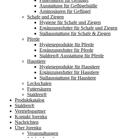
Futtersäuren für Geflügel
Ausstattung für Geflügelställe
Aminosäuren für Geflügel
Schafe und Ziegen
Hygiene für Schafe und Ziegen
Ergänzungsfutter für Schafe und Ziegen
Stallausstattung für Schafe & Ziegen
Pferde
Hygieneprodukte für Pferde
Ergänzungsfutter für Pferde
Staldren® Ausstattung für Pferde
Haustiere
Hygieneprodukte für Haustiere
Ergänzungsfutter für Haustiere
Stallausstattung für Haustiere
Leckschalen
Futtersäuren
Staldren®
Produktkatalog
Staldren®
Vertriebspartner
Kontakt Jorenku
Nachrichten
Über Jorenku
Veranstaltungen