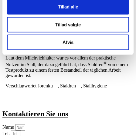
®
Tillad alle
Staldren
trägt zu trockenen Liegeboxen im
Viehbetrieb bei
®
„Staldren
hilft dabei, die Liegeboxen trocken und sauber zu
Tillad valgte
halten – das ist wichtig für die Tiergesundheit. Wir haben
®
Staldren
ausprobiert und verwenden es weiterhin, weil es gut
funktioniert und im Alltag einen positiven Unterschied macht“,
Afvis
sagt Nicolaj Grodon Thomsen.
Laut dem Milchviehhalter war es vor allem der praktische
®
Nutzen im Stall, der dazu geführt hat, dass Staldren
von einem
Testprodukt zu einem festen Bestandteil der täglichen Arbeit
geworden ist.
Verschlagwortet
Jorenku
,
Staldren
,
Stallhygiene
Kontaktieren Sie uns
Name
Tel.