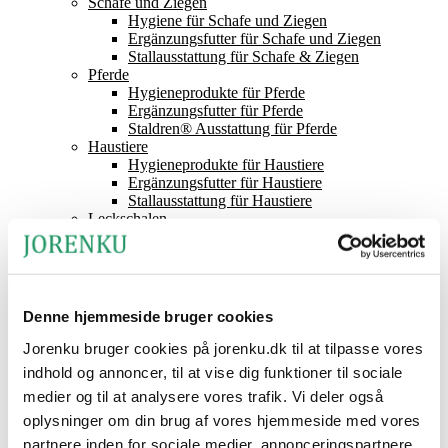
Schafe und Ziegen
Hygiene für Schafe und Ziegen
Ergänzungsfutter für Schafe und Ziegen
Stallausstattung für Schafe & Ziegen
Pferde
Hygieneprodukte für Pferde
Ergänzungsfutter für Pferde
Staldren® Ausstattung für Pferde
Haustiere
Hygieneprodukte für Haustiere
Ergänzungsfutter für Haustiere
Stallausstattung für Haustiere
Leckschalen
Futtersäuren
Staldren®
Produktkatalog
Staldren®
Vertriebspartner
Denne hjemmeside bruger cookies
Kontakt Jorenku
Nachrichten
Jorenku bruger cookies på jorenku.dk til at tilpasse vores
Über Jorenku
indhold og annoncer, til at vise dig funktioner til sociale
Veranstaltungen
medier og til at analysere vores trafik. Vi deler også
Job bei Jorenku
Häufig gestellte Fragen
oplysninger om din brug af vores hjemmeside med vores
Gesellschaftliche Verantwortung
partnere inden for sociale medier, annonceringspartnere