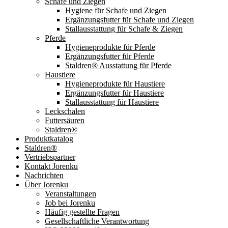
Schafe und Ziegen
Hygiene für Schafe und Ziegen
Ergänzungsfutter für Schafe und Ziegen
Stallausstattung für Schafe & Ziegen
Pferde
Hygieneprodukte für Pferde
Ergänzungsfutter für Pferde
Staldren® Ausstattung für Pferde
Haustiere
Hygieneprodukte für Haustiere
Ergänzungsfutter für Haustiere
Stallausstattung für Haustiere
Leckschalen
Futtersäuren
Staldren®
Produktkatalog
Staldren®
Vertriebspartner
Kontakt Jorenku
Nachrichten
Über Jorenku
Veranstaltungen
Job bei Jorenku
Häufig gestellte Fragen
Gesellschaftliche Verantwortung