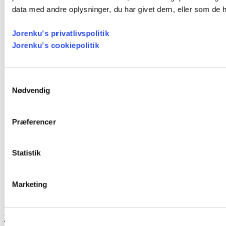
Trockendesinfektion
data med andre oplysninger, du har givet dem, eller som de ha
Über Jorenku
Kontakt Jorenku
Jorenku's privatlivspolitik
Veranstaltungen
Nachrichten
Jorenku's cookiepolitik
Herunterladen
Datenschutzerklärung
Cookie-Richtlinie
Samtykkevalg
Produkte
Nødvendig
Ameisensäure
Ergänzungsfutter
Trockendesinfektion
Præferencer
Über Jorenku
Kontakt Jorenku
Veranstaltungen
Nachrichten
Statistik
Herunterladen
Datenschutzerklärung
Cookie-Richtlinie
Marketing
Hier finden Sie uns
Instagram
Facebook-f
Linkedin-in
Youtube