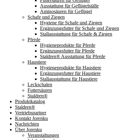
Futtersäuren für Geflügel
Ausstattung für Geflügelställe
Aminosäuren für Geflügel
Schafe und Ziegen
Hygiene für Schafe und Ziegen
Ergänzungsfutter für Schafe und Ziegen
Stallausstattung für Schafe & Ziegen
Pferde
Hygieneprodukte für Pferde
Ergänzungsfutter für Pferde
Staldren® Ausstattung für Pferde
Haustiere
Hygieneprodukte für Haustiere
Ergänzungsfutter für Haustiere
Stallausstattung für Haustiere
Leckschalen
Futtersäuren
Staldren®
Produktkatalog
Staldren®
Vertriebspartner
Kontakt Jorenku
Nachrichten
Über Jorenku
Veranstaltungen