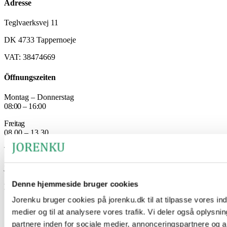
Adresse
Teglvaerksvej 11
DK 4733 Tappernoeje
VAT: 38474669
Öffnungszeiten
Montag – Donnerstag
08:00 – 16:00
Freitag
08.00 – 13.30
Tel.: +45 5621 4070
jorenku@jorenku.dk
Denne hjemmeside bruger cookies
Direktlinks
Jorenku bruger cookies på jorenku.dk til at tilpasse vores indh
Produkte
medier og til at analysere vores trafik. Vi deler også oplys
Ameisensäure
partnere inden for sociale medier, annonceringspartnere og 
Ergänzungsfutter