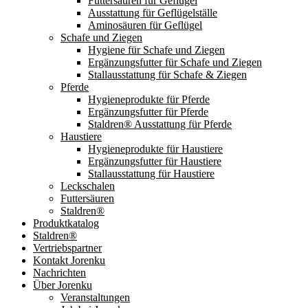
Futtersäuren für Geflügel
Ausstattung für Geflügelställe
Aminosäuren für Geflügel
Schafe und Ziegen
Hygiene für Schafe und Ziegen
Ergänzungsfutter für Schafe und Ziegen
Stallausstattung für Schafe & Ziegen
Pferde
Hygieneprodukte für Pferde
Ergänzungsfutter für Pferde
Staldren® Ausstattung für Pferde
Haustiere
Hygieneprodukte für Haustiere
Ergänzungsfutter für Haustiere
Stallausstattung für Haustiere
Leckschalen
Futtersäuren
Staldren®
Produktkatalog
Staldren®
Vertriebspartner
Kontakt Jorenku
Nachrichten
Über Jorenku
Veranstaltungen