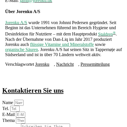
E-Mail:
jamil@jorenku.dk
Über Jorenku A/S
Jorenku A/S
wurde 1991 von Johnni Pedersen gegründet. Seit
Beginn ist das Unternehmen führend im Bereich Hygiene und
®
Desinfektion für Nutztiere – mit dem Hauptprodukt
Staldren
.
Nach der Übernahme von Dan-Liq im Jahr 2017 produziert
Jorenku auch
flüssige Vitamine und Mineralstoffe
sowie
organische Säuren
. Jorenku A/S hat seinen Sitz in Tappernøje auf
Südseeland und ist in über 70 Ländern weltweit aktiv.
Verschlagwortet
Jorenku
,
Nachricht
,
Pressemitteilung
Kontaktieren Sie uns
Name
Tel.
E-Mail
Thema