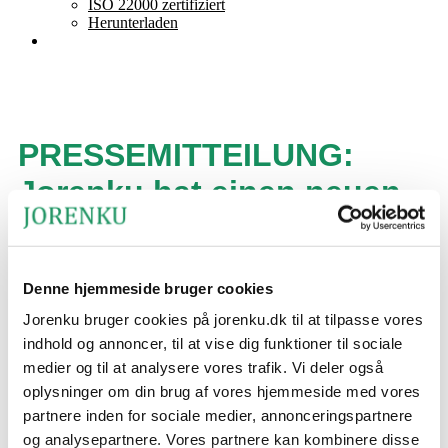
ISO 22000 zertifiziert
Herunterladen
PRESSEMITTEILUNG:
Jorenku hat einen neuen
Miteigentümer
Geschätzte Lesezeit:
3
Minuten
Denne hjemmeside bruger cookies
Das Produktionsunternehmen mit Sitz auf Südseeland in
Jorenku bruger cookies på jorenku.dk til at tilpasse vores
Dänemark hat einen neuen Miteigentümer.
indhold og annoncer, til at vise dig funktioner til sociale
Zum 1. Januar 2022 ist Jamil Al-Shiekhly in das Unternehmen
medier og til at analysere vores trafik. Vi deler også
eingestiegen und wurde Miteigentümer neben dem bisherigen
Inhaber Johnni Pedersen. Jamil Al-Shiekhly wird außerdem
oplysninger om din brug af vores hjemmeside med vores
Mitglied des Vorstands.
partnere inden for sociale medier, annonceringspartnere
og analysepartnere. Vores partnere kan kombinere disse
Jamil Al-Shiekhly hat einen Masterabschluss in International