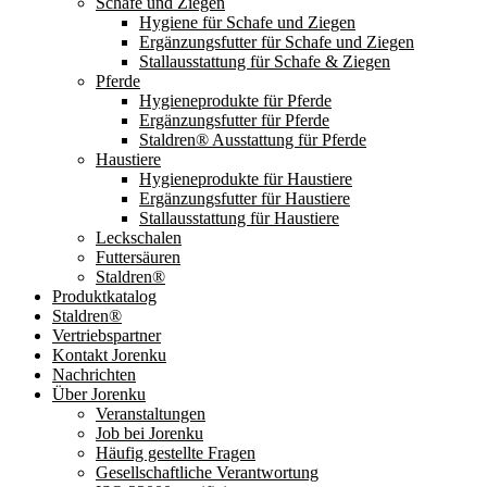
Schafe und Ziegen
Hygiene für Schafe und Ziegen
Ergänzungsfutter für Schafe und Ziegen
Stallausstattung für Schafe & Ziegen
Pferde
Hygieneprodukte für Pferde
Ergänzungsfutter für Pferde
Staldren® Ausstattung für Pferde
Haustiere
Hygieneprodukte für Haustiere
Ergänzungsfutter für Haustiere
Stallausstattung für Haustiere
Leckschalen
Futtersäuren
Staldren®
Produktkatalog
Staldren®
Vertriebspartner
Kontakt Jorenku
Nachrichten
Über Jorenku
Veranstaltungen
Job bei Jorenku
Häufig gestellte Fragen
Gesellschaftliche Verantwortung