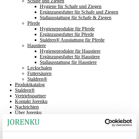
Schafe und Ziegen
Hygiene für Schafe und Ziegen
Ergänzungsfutter für Schafe und Ziegen
Stallausstattung für Schafe & Ziegen
Pferde
Hygieneprodukte für Pferde
Ergänzungsfutter für Pferde
Staldren® Ausstattung für Pferde
Haustiere
Hygieneprodukte für Haustiere
Ergänzungsfutter für Haustiere
Stallausstattung für Haustiere
Leckschalen
Futtersäuren
Staldren®
Produktkatalog
Staldren®
Vertriebspartner
Kontakt Jorenku
Nachrichten
Über Jorenku
Veranstaltungen
Job bei Jorenku
Häufig gestellte Fragen
Gesellschaftliche Verantwortung