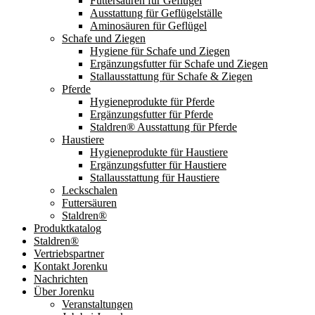
Futtersäuren für Geflügel
Ausstattung für Geflügelställe
Aminosäuren für Geflügel
Schafe und Ziegen
Hygiene für Schafe und Ziegen
Ergänzungsfutter für Schafe und Ziegen
Stallausstattung für Schafe & Ziegen
Pferde
Hygieneprodukte für Pferde
Ergänzungsfutter für Pferde
Staldren® Ausstattung für Pferde
Haustiere
Hygieneprodukte für Haustiere
Ergänzungsfutter für Haustiere
Stallausstattung für Haustiere
Leckschalen
Futtersäuren
Staldren®
Produktkatalog
Staldren®
Vertriebspartner
Kontakt Jorenku
Nachrichten
Über Jorenku
Veranstaltungen