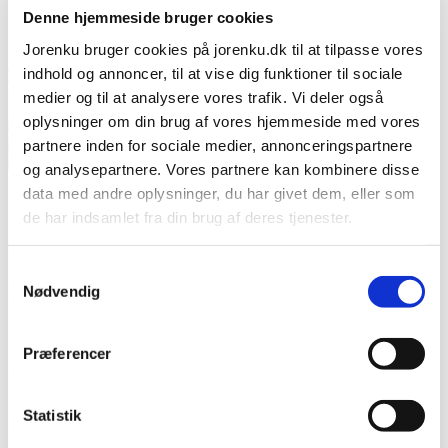
ISO 22000 zertifiziert
Denne hjemmeside bruger cookies
Herunterladen
Jorenku bruger cookies på jorenku.dk til at tilpasse vores
indhold og annoncer, til at vise dig funktioner til sociale
Titelseite
›
Produkte
›
Rinder
›
Stallhygiene für Rinder
›
Oxi-Liq
für Rinder
medier og til at analysere vores trafik. Vi deler også
oplysninger om din brug af vores hjemmeside med vores
partnere inden for sociale medier, annonceringspartnere
og analysepartnere. Vores partnere kan kombinere disse
data med andre oplysninger, du har givet dem, eller som
Oxi-Liq für Rinder
de har indsamlet fra din brug af deres tjenester.
Oxi-Liq ist ein flüssiges, saures und oxidierendes
Jorenku's privatlivspolitik
Desinfektionsmittel, das sich ideal zur Desinfektion von
Samtykkevalg
Oberflächen und Geräten in der Viehhaltung eignet. Dieses Produkt
Jorenku's cookiepolitik
Nødvendig
wurde speziell entwickelt, um eine saubere und hygienische
Umgebung zu gewährleisten – entscheidend für die Gesundheit und
Produktivität Ihrer Rinderherde.
Præferencer
Vorteile des Produkts
Statistik
Oxi-Liq eignet sich für nahezu alle Desinfektionsaufgaben im
Viehstall. Es kann effektiv zur Desinfektion von Wassersystemen,