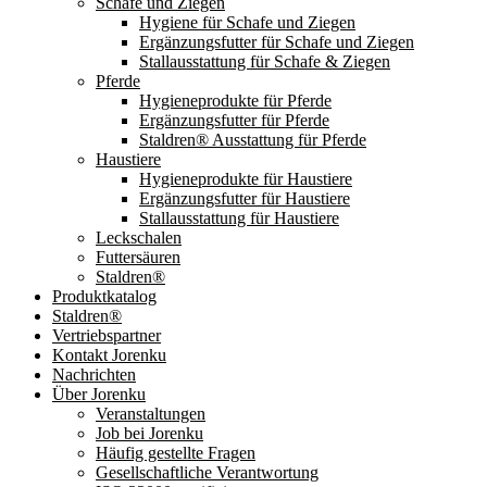
Schafe und Ziegen
Hygiene für Schafe und Ziegen
Ergänzungsfutter für Schafe und Ziegen
Stallausstattung für Schafe & Ziegen
Pferde
Hygieneprodukte für Pferde
Ergänzungsfutter für Pferde
Staldren® Ausstattung für Pferde
Haustiere
Hygieneprodukte für Haustiere
Ergänzungsfutter für Haustiere
Stallausstattung für Haustiere
Leckschalen
Futtersäuren
Staldren®
Produktkatalog
Staldren®
Vertriebspartner
Kontakt Jorenku
Nachrichten
Über Jorenku
Veranstaltungen
Job bei Jorenku
Häufig gestellte Fragen
Gesellschaftliche Verantwortung