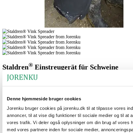
®
Staldren
Einstreugerät für Schweine
®
Das Staldren
Einstreugerät ist ein praktischer Pulverstreuer, der
®
®
etwa 10 kg
Staldren
oder
Staldren
Green
enthalten kann.
Denne hjemmeside bruger cookies
Vorteile des Produkts
Jorenku bruger cookies på jorenku.dk til at tilpasse vores in
Der Pulverstreuer funktioniert wie eine Mühle, die mit einer
annoncer, til at vise dig funktioner til sociale medier og til at
Batteriebohrmaschine angetrieben wird. Ausgestattet mit einem
verstellbaren Schultergurt lässt sich das Gerät bequem tragen und
vores trafik. Vi deler også oplysninger om din brug af vores
bietet dem Anwender maximale Bewegungsfreiheit im
med vores partnere inden for sociale medier, annonceringsp
Schweinestall.