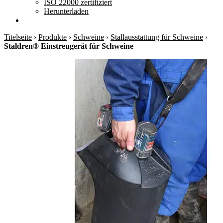
ISO 22000 zertifiziert
Herunterladen
Titelseite
›
Produkte
›
Schweine
›
Stallausstattung für Schweine
›
Staldren® Einstreugerät für Schweine