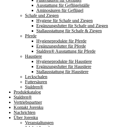
Futtersäuren für Geflügel
Ausstattung für Geflügelställe
Aminosäuren für Geflügel
Schafe und Ziegen
Hygiene für Schafe und Ziegen
Ergänzungsfutter für Schafe und Ziegen
Stallausstattung für Schafe & Ziegen
Pferde
Hygieneprodukte für Pferde
Ergänzungsfutter für Pferde
Staldren® Ausstattung für Pferde
Haustiere
Hygieneprodukte für Haustiere
Ergänzungsfutter für Haustiere
Stallausstattung für Haustiere
Leckschalen
Futtersäuren
Staldren®
Produktkatalog
Staldren®
Vertriebspartner
Kontakt Jorenku
Nachrichten
Über Jorenku
Veranstaltungen