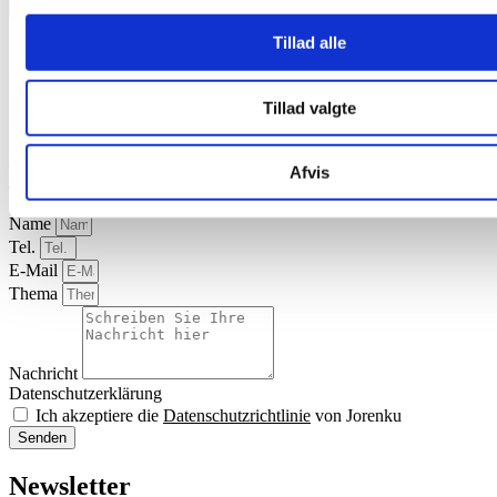
Prospekte
Tillad alle
Deutsch - Staldren® Gesamtprospekt
Deutsch - Staldren® für Schweine
Weitere Sprachen
Tillad valgte
®
Laden Sie Prospekte über Staldren
Einstreugerät herunter
Kontaktieren Sie uns
Afvis
Name
Tel.
E-Mail
Thema
Nachricht
Datenschutzerklärung
Ich akzeptiere die
Datenschutzrichtlinie
von Jorenku
Senden
Newsletter