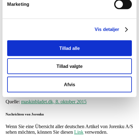
Marketing
Vis detaljer
Tillad alle
Starkes internationales Profil auf der NutriFair in
Tillad valgte
2016
Leider ist dieser Artikel nur auf Dänisch verfügbar. Wechseln Sie
Afvis
oben auf der Seite zu der dänischen Sprache, um
den Artikel
zu
lesen.
Quelle:
maskinbladet.dk, 8. oktober 2015
Nachrichten von Jorenku
Wenn Sie eine Übersicht aller deutschen Artikel von Jorenku A/S
sehen möchten, können Sie diesen
Link
verwenden.