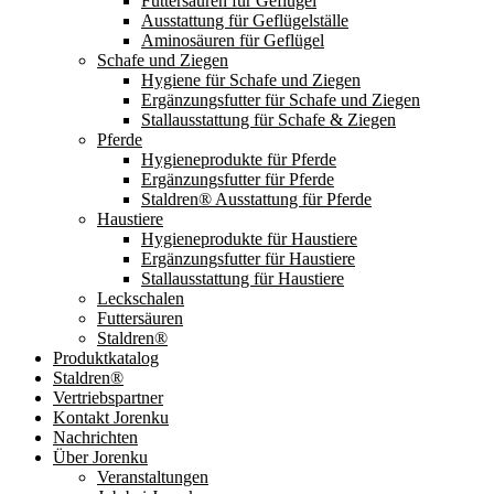
Futtersäuren für Geflügel
Ausstattung für Geflügelställe
Aminosäuren für Geflügel
Schafe und Ziegen
Hygiene für Schafe und Ziegen
Ergänzungsfutter für Schafe und Ziegen
Stallausstattung für Schafe & Ziegen
Pferde
Hygieneprodukte für Pferde
Ergänzungsfutter für Pferde
Staldren® Ausstattung für Pferde
Haustiere
Hygieneprodukte für Haustiere
Ergänzungsfutter für Haustiere
Stallausstattung für Haustiere
Leckschalen
Futtersäuren
Staldren®
Produktkatalog
Staldren®
Vertriebspartner
Kontakt Jorenku
Nachrichten
Über Jorenku
Veranstaltungen