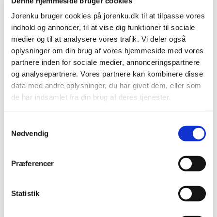
Denne hjemmeside bruger cookies
ISO 22000 zertifiziert
Herunterladen
Jorenku bruger cookies på jorenku.dk til at tilpasse vores
indhold og annoncer, til at vise dig funktioner til sociale
medier og til at analysere vores trafik. Vi deler også
oplysninger om din brug af vores hjemmeside med vores
partnere inden for sociale medier, annonceringspartnere
Starkes internationales
og analysepartnere. Vores partnere kan kombinere disse
data med andre oplysninger, du har givet dem, eller som
Profil auf der NutriFair
de har indsamlet fra din brug af deres tjenester.
Geschätzte Lesezeit:
1
Minute
Jorenku's privatlivspolitik
Samtykkevalg
Jorenku's cookiepolitik
Nødvendig
In diesem Artikel geht es darum, dass die NutriFair ein starkes
internationales Profil gewinnt – mehr als 150 dänische und
ausländische Unternehmen haben bereits einen Stand gebucht.
Præferencer
Statistik