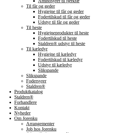
Aminosyrer til fjerkræ
Til får og geder
Hygiejne til får og geder
Fodertilskud til får og geder
Udstyr til får og geder
Til heste
Hygiejneprodukter til heste
Fodertilskud til heste
Staldren® udstyr til heste
Til kæledyr
Hygiejne til kæledyr
Fodertilskud til kæledyr
Udstyr til kæledyr
Slikspande
Slikspande
Fodersyrer
Staldren®
Produktkatalog
Staldren®
Forhandlere
Kontakt
Nyheder
Om Jorenku
Arrangementer
Job hos Jorenku