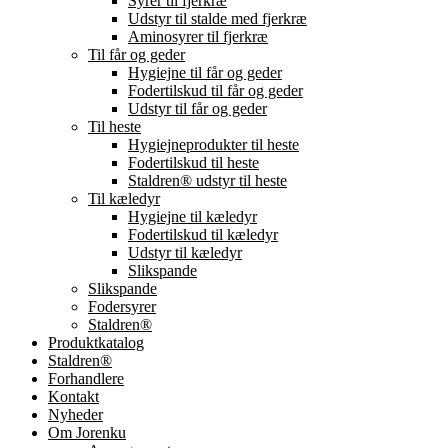
Syrer til fjerkræ
Udstyr til stalde med fjerkræ
Aminosyrer til fjerkræ
Til får og geder
Hygiejne til får og geder
Fodertilskud til får og geder
Udstyr til får og geder
Til heste
Hygiejneprodukter til heste
Fodertilskud til heste
Staldren® udstyr til heste
Til kæledyr
Hygiejne til kæledyr
Fodertilskud til kæledyr
Udstyr til kæledyr
Slikspande
Slikspande
Fodersyrer
Staldren®
Produktkatalog
Staldren®
Forhandlere
Kontakt
Nyheder
Om Jorenku