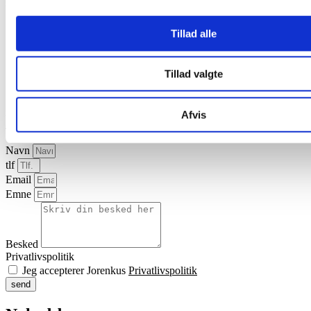
du læse mere på denne side
.
Jorenku A/S er i overensstemmelse med kravene i
Tillad alle
DS/EN ISO 22000:2018 (Ledelsessystemer for
fødevaresikkerhed - krav til virksomheder i
fødevarekæden) certificeret indenfor området ”Handel og
Tillad valgte
lagring af tilskudsfoder til husdyrhold samt blanding a
tilskudsfoder (kategori F2 og kategori K).
Afvis
Kontakt os
Navn
tlf
Email
Emne
Besked
Privatlivspolitik
Jeg accepterer Jorenkus
Privatlivspolitik
send