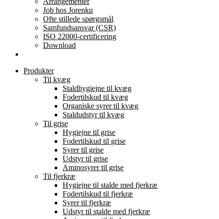
Arrangementer
Job hos Jorenku
Ofte stillede spørgsmål
Samfundsansvar (CSR)
ISO 22000-certificering
Download
Produkter
Til kvæg
Staldhygiejne til kvæg
Fodertilskud til kvæg
Organiske syrer til kvæg
Staldudstyr til kvæg
Til grise
Hygiejne til grise
Fodertilskud til grise
Syrer til grise
Udstyr til grise
Aminosyrer til grise
Til fjerkræ
Hygiejne til stalde med fjerkræ
Fodertilskud til fjerkræ
Syrer til fjerkræ
Udstyr til stalde med fjerkræ