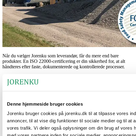
Når du vælger Jorenku som leverandør, får du mere end bare
produkter. En ISO 22000-certificering er din sikkerhed for, at alt
håndteres efter faste, dokumenterede og kontrollerede processer.
Dokumentation, der ligger bag dine produkter
Jorenkus ISO 22000-certificering betyder, at produkterne er en del
af et system med dokumenterede og kontrollerede processer.
Denne hjemmeside bruger cookies
Det giver:
Jorenku bruger cookies på jorenku.dk til at tilpasse vores in
Sporbarhed i hele værdikæden.
annoncer, til at vise dig funktioner til sociale medier og til at
Ensartet kvalitet fra levering til levering.
vores trafik. Vi deler også oplysninger om din brug af vores
Klare og faste arbejdsgange.
med vores partnere inden for sociale medier, annonceringsp