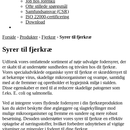
Job hos Jorenku
Ofte stillede spørgsmål
Samfundsansvar (CSR)
ISO 22000-certificering
Download
Forside
›
Produkter
›
Fjerkræ
›
Syrer til fjerkræ
Syrer til fjerkræ
Udforsk vores omfattende sortiment af nøje udvalgte fodersyrer, der
er skabt til at understøtte sundheden og trivslen hos dit fjerkræ.
Vores specialudviklede organiske syrer til fjerkræ er skræddersyet til
at bekæmpe virus, skadelige mikroorganismer og svampe, samtidig
med at de fremmer og opretholder et hygiejnisk miljø i stalden.
Disse egenskaber er med til at reducere skadelige patogener som
f.eks. E. coli og salmonella.
Ved at integrere vores flydende fodersyrer i din fjerkræproduktion
kan du aktivt beskytte dine æglæggere og slagtekyllinger mod
mulige mikroorganismer og fremme en sundere og mere robust
besætning. Desuden understøtter vores syrer til fjerkræ en effektiv
optagelse af næringsstoffer, hvilket forbedrer udnyttelsen af vigtige
vitaminer og mineraler i foderet til dine fjerkræ.