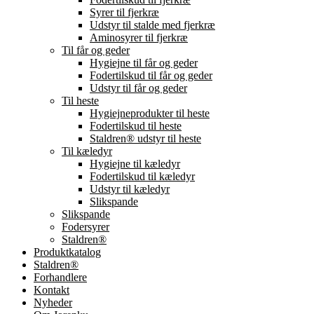
Syrer til fjerkræ
Udstyr til stalde med fjerkræ
Aminosyrer til fjerkræ
Til får og geder
Hygiejne til får og geder
Fodertilskud til får og geder
Udstyr til får og geder
Til heste
Hygiejneprodukter til heste
Fodertilskud til heste
Staldren® udstyr til heste
Til kæledyr
Hygiejne til kæledyr
Fodertilskud til kæledyr
Udstyr til kæledyr
Slikspande
Slikspande
Fodersyrer
Staldren®
Produktkatalog
Staldren®
Forhandlere
Kontakt
Nyheder