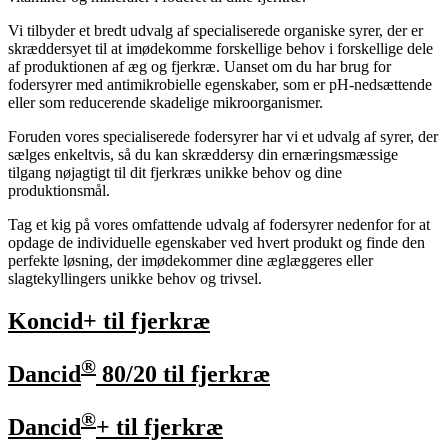
Vi tilbyder et bredt udvalg af specialiserede organiske syrer, der er
skræddersyet til at imødekomme forskellige behov i forskellige dele
af produktionen af æg og fjerkræ. Uanset om du har brug for
fodersyrer med antimikrobielle egenskaber, som er pH-nedsættende
eller som reducerende skadelige mikroorganismer.
Foruden vores specialiserede fodersyrer har vi et udvalg af syrer, der
sælges enkeltvis, så du kan skræddersy din ernæringsmæssige
tilgang nøjagtigt til dit fjerkræs unikke behov og dine
produktionsmål.
Tag et kig på vores omfattende udvalg af fodersyrer nedenfor for at
opdage de individuelle egenskaber ved hvert produkt og finde den
perfekte løsning, der imødekommer dine æglæggeres eller
slagtekyllingers unikke behov og trivsel.
Koncid+ til fjerkræ
®
Dancid
80/20 til fjerkræ
®
Dancid
+ til fjerkræ