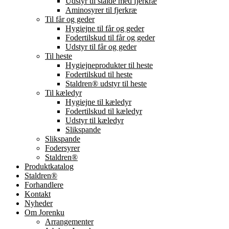
Udstyr til stalde med fjerkræ
Aminosyrer til fjerkræ
Til får og geder
Hygiejne til får og geder
Fodertilskud til får og geder
Udstyr til får og geder
Til heste
Hygiejneprodukter til heste
Fodertilskud til heste
Staldren® udstyr til heste
Til kæledyr
Hygiejne til kæledyr
Fodertilskud til kæledyr
Udstyr til kæledyr
Slikspande
Slikspande
Fodersyrer
Staldren®
Produktkatalog
Staldren®
Forhandlere
Kontakt
Nyheder
Om Jorenku
Arrangementer