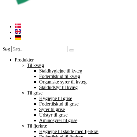
Søg
Produkter
Til kvæg
Staldhygiejne til kvæg
Fodertilskud til kvæg
Organiske syrer til kvæg
Staldudstyr til kvæg
Til grise
Hygiejne til grise
Fodertilskud til grise
Syrer til grise
Udstyr til grise
Aminosyrer til grise
Til fjerkræ
Hygiejne til stalde med fjerkræ
Fodertilskud til fjerkræ