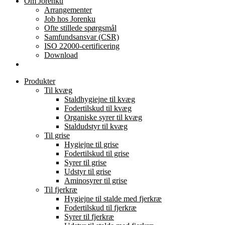
Om Jorenku
Arrangementer
Job hos Jorenku
Ofte stillede spørgsmål
Samfundsansvar (CSR)
ISO 22000-certificering
Download
Produkter
Til kvæg
Staldhygiejne til kvæg
Fodertilskud til kvæg
Organiske syrer til kvæg
Staldudstyr til kvæg
Til grise
Hygiejne til grise
Fodertilskud til grise
Syrer til grise
Udstyr til grise
Aminosyrer til grise
Til fjerkræ
Hygiejne til stalde med fjerkræ
Fodertilskud til fjerkræ
Syrer til fjerkræ