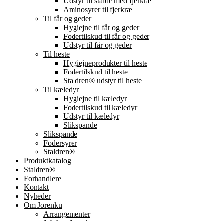
Udstyr til stalde med fjerkræ
Aminosyrer til fjerkræ
Til får og geder
Hygiejne til får og geder
Fodertilskud til får og geder
Udstyr til får og geder
Til heste
Hygiejneprodukter til heste
Fodertilskud til heste
Staldren® udstyr til heste
Til kæledyr
Hygiejne til kæledyr
Fodertilskud til kæledyr
Udstyr til kæledyr
Slikspande
Slikspande
Fodersyrer
Staldren®
Produktkatalog
Staldren®
Forhandlere
Kontakt
Nyheder
Om Jorenku
Arrangementer