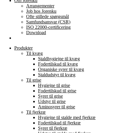
Om Jorenku
Arrangementer
Job hos Jorenku
Ofte stillede spørgsmål
Samfundsansvar (CSR)
ISO 22000-certificering
Download
Produkter
Til kvæg
Staldhygiejne til kvæg
Fodertilskud til kvæg
Organiske syrer til kvæg
Staldudstyr til kvæg
Til grise
Hygiejne til grise
Fodertilskud til grise
Syrer til grise
Udstyr til grise
Aminosyrer til grise
Til fjerkræ
Hygiejne til stalde med fjerkræ
Fodertilskud til fjerkræ
Syrer til fjerkræ