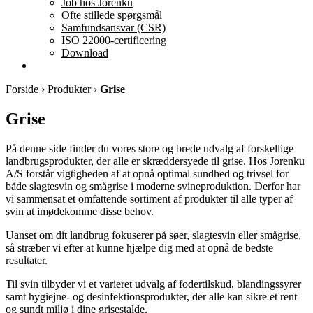
Job hos Jorenku
Ofte stillede spørgsmål
Samfundsansvar (CSR)
ISO 22000-certificering
Download
Forside
›
Produkter
›
Grise
Grise
På denne side finder du vores store og brede udvalg af forskellige
landbrugsprodukter, der alle er skræddersyede til grise. Hos Jorenku
A/S forstår vigtigheden af at opnå optimal sundhed og trivsel for
både slagtesvin og smågrise i moderne svineproduktion. Derfor har
vi sammensat et omfattende sortiment af produkter til alle typer af
svin at imødekomme disse behov.
Uanset om dit landbrug fokuserer på søer, slagtesvin eller smågrise,
så stræber vi efter at kunne hjælpe dig med at opnå de bedste
resultater.
Til svin tilbyder vi et varieret udvalg af fodertilskud, blandingssyrer
samt hygiejne- og desinfektionsprodukter, der alle kan sikre et rent
og sundt miljø i dine grisestalde.