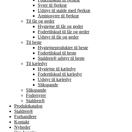
Syrer til fjerkræ
Udstyr til stalde med fjerkræ
Aminosyrer til fjerkræ
Til får og geder
Hygiejne til får og geder
Fodertilskud til får og geder
Udstyr til får og geder
Til heste
Hygiejneprodukter til heste
Fodertilskud til heste
Staldren® udstyr til heste
Til kæledyr
Hygiejne til kæledyr
Fodertilskud til kæledyr
Udstyr til kæledyr
Slikspande
Slikspande
Fodersyrer
Staldren®
Produktkatalog
Staldren®
Forhandlere
Kontakt
Nyheder