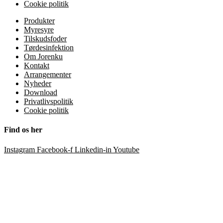
Cookie politik
Produkter
Myresyre
Tilskudsfoder
Tørdesinfektion
Om Jorenku
Kontakt
Arrangementer
Nyheder
Download
Privatlivspolitik
Cookie politik
Find os her
Instagram
Facebook-f
Linkedin-in
Youtube