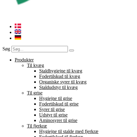
Søg
Produkter
Til kvæg
Staldhygiejne til kvæg
Fodertilskud til kvæg
Organiske syrer til kvæg
Staldudstyr til kvæg
Til grise
Hygiejne til grise
Fodertilskud til grise
Syrer til grise
Udstyr til grise
Aminosyrer til grise
Til fjerkræ
Hygiejne til stalde med fjerkræ
Fodertilskud til fjerkræ