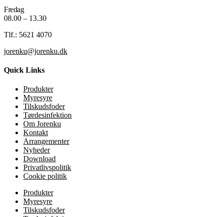
Fredag
08.00 – 13.30
Tlf.: 5621 4070
jorenku@jorenku.dk
Quick Links
Produkter
Myresyre
Tilskudsfoder
Tørdesinfektion
Om Jorenku
Kontakt
Arrangementer
Nyheder
Download
Privatlivspolitik
Cookie politik
Produkter
Myresyre
Tilskudsfoder