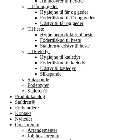
Aminosyrer til fjerkræ
Til får og geder
Hygiejne til får og geder
Fodertilskud til får og geder
Udstyr til får og geder
Til heste
Hygiejneprodukter til heste
Fodertilskud til heste
Staldren® udstyr til heste
Til kæledyr
Hygiejne til kæledyr
Fodertilskud til kæledyr
Udstyr til kæledyr
Slikspande
Slikspande
Fodersyrer
Staldren®
Produktkatalog
Staldren®
Forhandlere
Kontakt
Nyheder
Om Jorenku
Arrangementer
Job hos Jorenku