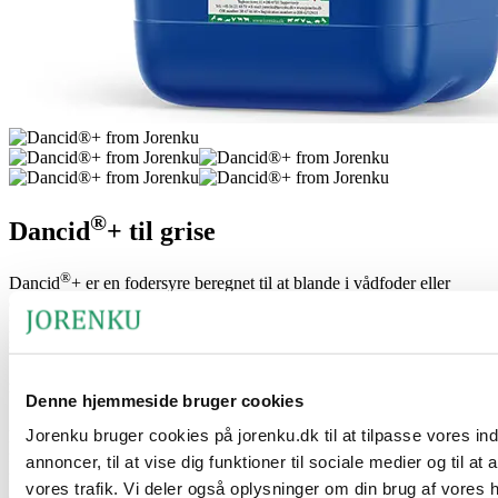
®
Dancid
+ til grise
®
Dancid
+ er en fodersyre beregnet til at blande i vådfoder eller
drikkevand. Den unikke sammensætning indeholder myresyre,
propionsyre og mælkesyre, der tilbyder en række fordele for din
svinebesætning.
Fordele ved produktet
Denne hjemmeside bruger cookies
®
Jorenku bruger cookies på jorenku.dk til at tilpasse vores in
Den synergetiske virkning af syrerne i Dancid
+ forhindrer uønsket
fermentering, mens den antimikrobielle effekt af syrerne reducerer
annoncer, til at vise dig funktioner til sociale medier og til at
forekomsten af skadelige mikroorganismer såsom salmonella og E.
vores trafik. Vi deler også oplysninger om din brug af vores
coli, hvilket bidrager til en bedre sundhed og trivsel hos dine grise.