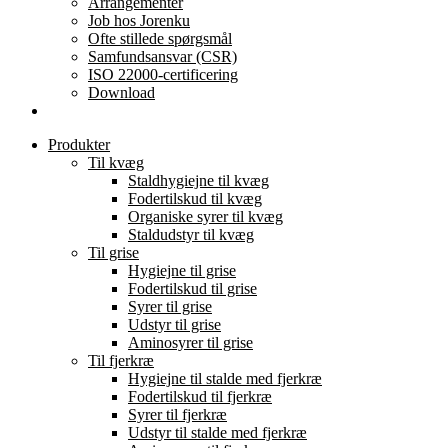
Arrangementer
Job hos Jorenku
Ofte stillede spørgsmål
Samfundsansvar (CSR)
ISO 22000-certificering
Download
Produkter
Til kvæg
Staldhygiejne til kvæg
Fodertilskud til kvæg
Organiske syrer til kvæg
Staldudstyr til kvæg
Til grise
Hygiejne til grise
Fodertilskud til grise
Syrer til grise
Udstyr til grise
Aminosyrer til grise
Til fjerkræ
Hygiejne til stalde med fjerkræ
Fodertilskud til fjerkræ
Syrer til fjerkræ
Udstyr til stalde med fjerkræ