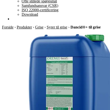
Ofte stillede spørgsmål
Samfundsansvar (CSR)
ISO 22000-certificering
Download
Forside
›
Produkter
›
Grise
›
Syrer til grise
›
Dancid®+ til grise