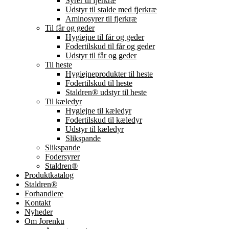
Syrer til fjerkræ
Udstyr til stalde med fjerkræ
Aminosyrer til fjerkræ
Til får og geder
Hygiejne til får og geder
Fodertilskud til får og geder
Udstyr til får og geder
Til heste
Hygiejneprodukter til heste
Fodertilskud til heste
Staldren® udstyr til heste
Til kæledyr
Hygiejne til kæledyr
Fodertilskud til kæledyr
Udstyr til kæledyr
Slikspande
Slikspande
Fodersyrer
Staldren®
Produktkatalog
Staldren®
Forhandlere
Kontakt
Nyheder
Om Jorenku