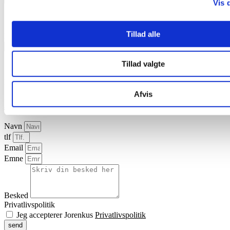
Vis 
Dansk - Generel brochure om alle syrer
Tillad alle
®
Download brochurer om Dancid
+
Sikkerhedsdatablade
Tillad valgte
Dansk
Download sikkerhedsdatablad for syren
Afvis
Kontakt os
Navn
tlf
Email
Emne
Besked
Privatlivspolitik
Jeg accepterer Jorenkus
Privatlivspolitik
send