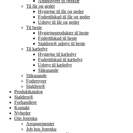
Aminosyrer til fjerkræ
Til får og geder
Hygiejne til får og geder
Fodertilskud til får og geder
Udstyr til får og geder
Til heste
Hygiejneprodukter til heste
Fodertilskud til heste
Staldren® udstyr til heste
Til kæledyr
Hygiejne til kæledyr
Fodertilskud til kæledyr
Udstyr til kæledyr
Slikspande
Slikspande
Fodersyrer
Staldren®
Produktkatalog
Staldren®
Forhandlere
Kontakt
Nyheder
Om Jorenku
Arrangementer
Job hos Jorenku