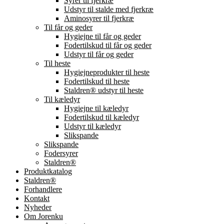
Syrer til fjerkræ
Udstyr til stalde med fjerkræ
Aminosyrer til fjerkræ
Til får og geder
Hygiejne til får og geder
Fodertilskud til får og geder
Udstyr til får og geder
Til heste
Hygiejneprodukter til heste
Fodertilskud til heste
Staldren® udstyr til heste
Til kæledyr
Hygiejne til kæledyr
Fodertilskud til kæledyr
Udstyr til kæledyr
Slikspande
Slikspande
Fodersyrer
Staldren®
Produktkatalog
Staldren®
Forhandlere
Kontakt
Nyheder
Om Jorenku