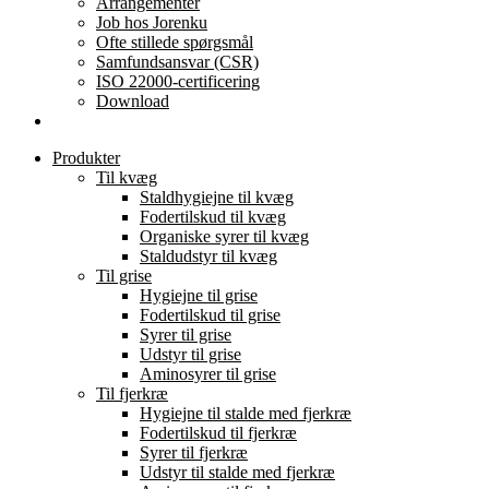
Arrangementer
Job hos Jorenku
Ofte stillede spørgsmål
Samfundsansvar (CSR)
ISO 22000-certificering
Download
Produkter
Til kvæg
Staldhygiejne til kvæg
Fodertilskud til kvæg
Organiske syrer til kvæg
Staldudstyr til kvæg
Til grise
Hygiejne til grise
Fodertilskud til grise
Syrer til grise
Udstyr til grise
Aminosyrer til grise
Til fjerkræ
Hygiejne til stalde med fjerkræ
Fodertilskud til fjerkræ
Syrer til fjerkræ
Udstyr til stalde med fjerkræ