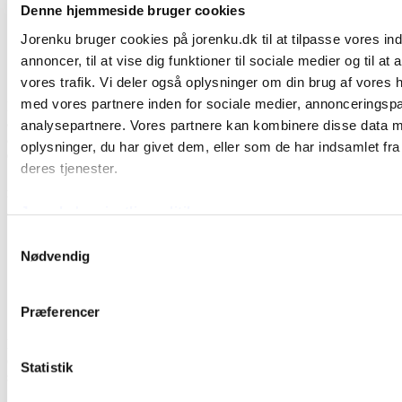
Denne hjemmeside bruger cookies
Let og alsidig at bruge
Stabilt
Jorenku bruger cookies på jorenku.dk til at tilpasse vores in
Let bionedbrydeligt
Ingen risiko for opbygning af resistente mikroorganismer
annoncer, til at vise dig funktioner til sociale medier og til at
vores trafik. Vi deler også oplysninger om din brug af vores
med vores partnere inden for sociale medier, annonceringsp
Produktet er et stærkt koncentreret pulver til våddesinfektion. De
anviste opløsninger er ikke-korrosive (i modsætning til de fleste
analysepartnere. Vores partnere kan kombinere disse data 
andre klor-, peroxid- eller pereddikesyre baserede
oplysninger, du har givet dem, eller som de har indsamlet fra
desinfektionsmidler).
deres tjenester.
®
Hvad kan Halamid
bruges til hos heste?
Jorenku's privatlivspolitik
Desinfektion ved muk, sur stråle og ringorm.
Jorenku's cookiepolitik
Samtykkevalg
Desinfektion af stalde, udstyr, køretøjer og støvlebade.
Nødvendig
Det fjerner biofilm.
Det er økonomisk i brug.
Det tærer ikke på materialer.
Præferencer
®
Halamid
anvendes altid som universal hygiejne i en flydende
opløsning i rent vand efter de angivne doser. Det bruges ved at
Statistik
sprøjte eller forstøve og for at fjerne biofilm.