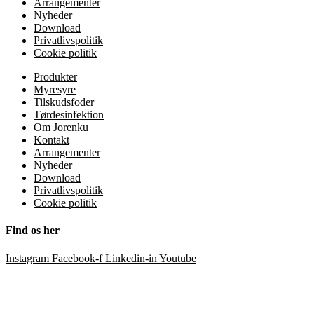
Arrangementer
Nyheder
Download
Privatlivspolitik
Cookie politik
Produkter
Myresyre
Tilskudsfoder
Tørdesinfektion
Om Jorenku
Kontakt
Arrangementer
Nyheder
Download
Privatlivspolitik
Cookie politik
Find os her
Instagram
Facebook-f
Linkedin-in
Youtube