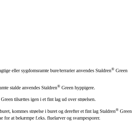
®
ugtige eller sygdomsramte bure/terrarier anvendes Staldren
Green
®
amte stalde anvendes Staldren
Green hyppigere.
Green tilsættes igen i et fint lag ud over strøelsen.
®
uret, kommes strøelse i buret og derefter et fint lag Staldren
Green
e for at bekæmpe f.eks. fluelarver og svampesporer.