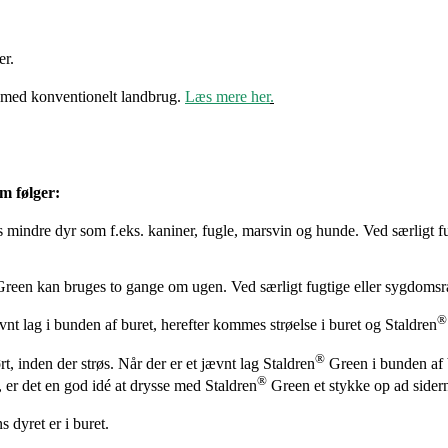
er.
med konventionelt landbrug.
Læs mere her
.
om følger:
 mindre dyr som f.eks. kaniner, fugle, marsvin og hunde. Ved særligt f
reen kan bruges to gange om ugen. Ved særligt fugtige eller sygdomsr
®
vnt lag i bunden af buret, herefter kommes strøelse i buret og Staldren
®
ørt, inden der strøs. Når der er et jævnt lag Staldren
Green i bunden af b
®
e, er det en god idé at drysse med Staldren
Green et stykke op ad sidern
 dyret er i buret.