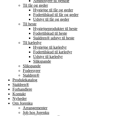
Aminosyrer til fjerkræ
Til får og geder
Hygiejne til får og geder
Fodertilskud til får og geder
Udstyr til får og geder
Til heste
Hygiejneprodukter til heste
Fodertilskud til heste
Staldren® udstyr til heste
Til kæledyr
Hygiejne til kæledyr
Fodertilskud til kæledyr
Udstyr til kæledyr
Slikspande
Slikspande
Fodersyrer
Staldren®
Produktkatalog
Staldren®
Forhandlere
Kontakt
Nyheder
Om Jorenku
Arrangementer
Job hos Jorenku