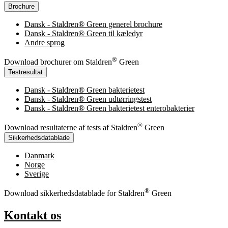
Brochure
Dansk - Staldren® Green generel brochure
Dansk - Staldren® Green til kæledyr
Andre sprog
®
Download brochurer om Staldren
Green
Testresultat
Dansk - Staldren® Green bakterietest
Dansk - Staldren® Green udtørringstest
Dansk - Staldren® Green bakterietest enterobakterier
®
Download resultaterne af tests af Staldren
Green
Sikkerhedsdatablade
Danmark
Norge
Sverige
®
Download sikkerhedsdatablade for Staldren
Green
Kontakt os