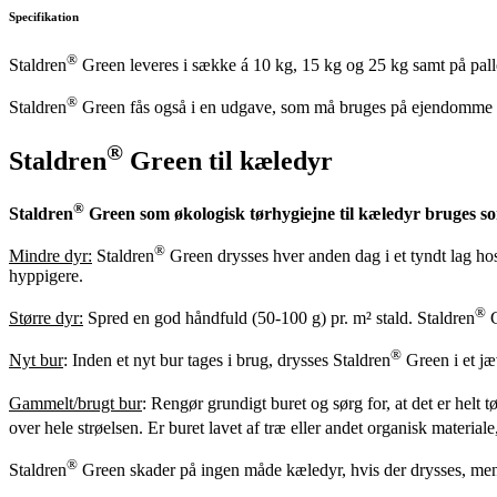
Specifikation
®
Staldren
Green leveres i sække á 10 kg, 15 kg og 25 kg samt på pall
®
Staldren
Green fås også i en udgave, som må bruges på ejendomme 
®
Staldren
Green til kæledyr
®
Staldren
Green som økologisk tørhygiejne til kæledyr bruges s
®
Mindre dyr:
Staldren
Green drysses hver anden dag i et tyndt lag hos
hyppigere.
®
Større dyr:
Spred en god håndfuld (50-100 g) pr. m² stald. Staldren
G
®
Nyt bur
: Inden et nyt bur tages i brug, drysses Staldren
Green i et jæ
Gammelt/brugt bur
: Rengør grundigt buret og sørg for, at det er helt t
over hele strøelsen. Er buret lavet af træ eller andet organisk material
®
Staldren
Green skader på ingen måde kæledyr, hvis der drysses, mens