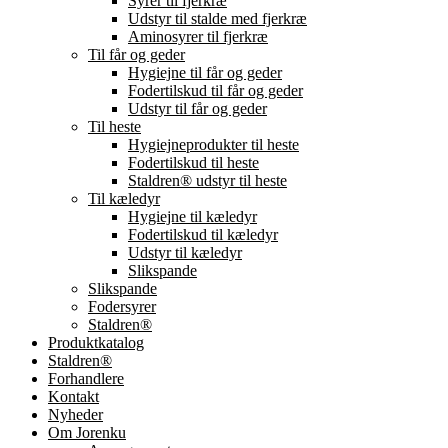
Syrer til fjerkræ
Udstyr til stalde med fjerkræ
Aminosyrer til fjerkræ
Til får og geder
Hygiejne til får og geder
Fodertilskud til får og geder
Udstyr til får og geder
Til heste
Hygiejneprodukter til heste
Fodertilskud til heste
Staldren® udstyr til heste
Til kæledyr
Hygiejne til kæledyr
Fodertilskud til kæledyr
Udstyr til kæledyr
Slikspande
Slikspande
Fodersyrer
Staldren®
Produktkatalog
Staldren®
Forhandlere
Kontakt
Nyheder
Om Jorenku