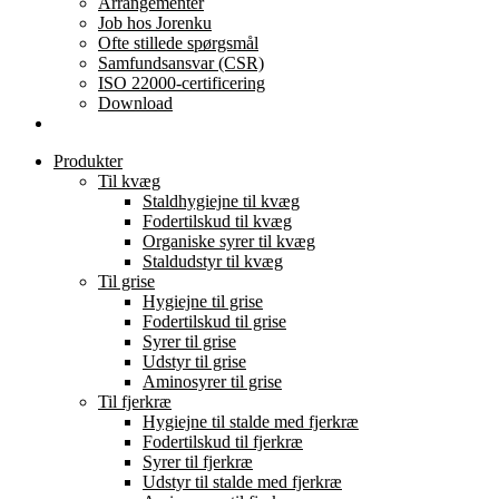
Arrangementer
Job hos Jorenku
Ofte stillede spørgsmål
Samfundsansvar (CSR)
ISO 22000-certificering
Download
Produkter
Til kvæg
Staldhygiejne til kvæg
Fodertilskud til kvæg
Organiske syrer til kvæg
Staldudstyr til kvæg
Til grise
Hygiejne til grise
Fodertilskud til grise
Syrer til grise
Udstyr til grise
Aminosyrer til grise
Til fjerkræ
Hygiejne til stalde med fjerkræ
Fodertilskud til fjerkræ
Syrer til fjerkræ
Udstyr til stalde med fjerkræ