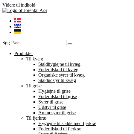
Videre til indhold
Søg
Produkter
Til kvæg
Staldhygiejne til kvæg
Fodertilskud til kvæg
Organiske syrer til kvæg
Staldudstyr til kvæg
Til grise
Hygiejne til grise
Fodertilskud til grise
Syrer til grise
Udstyr til grise
Aminosyrer til grise
Til fjerkræ
Hygiejne til stalde med fjerkræ
Fodertilskud til fjerkræ