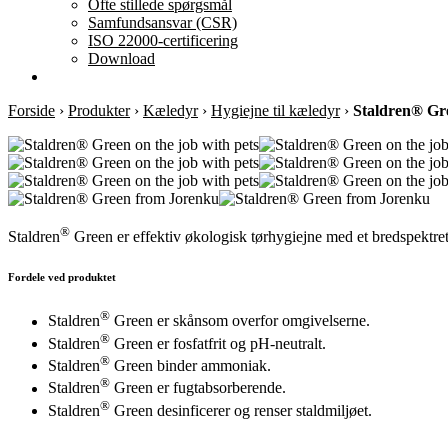
Ofte stillede spørgsmål
Samfundsansvar (CSR)
ISO 22000-certificering
Download
Forside
›
Produkter
›
Kæledyr
›
Hygiejne til kæledyr
›
Staldren® Gre
®
Staldren
Green er effektiv økologisk tørhygiejne med et bredspektret
Fordele ved produktet
®
Staldren
Green er skånsom overfor omgivelserne.
®
Staldren
Green er fosfatfrit og pH-neutralt.
®
Staldren
Green binder ammoniak.
®
Staldren
Green er fugtabsorberende.
®
Staldren
Green desinficerer og renser staldmiljøet.