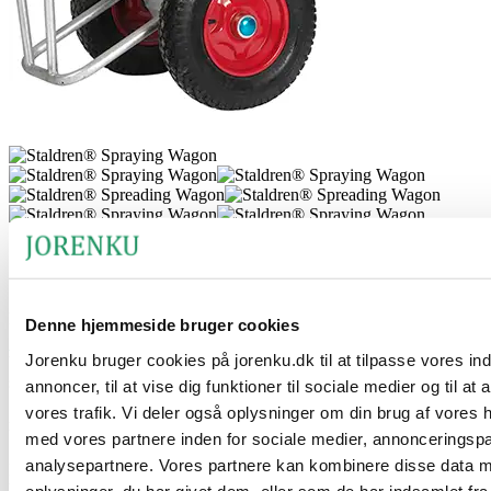
®
Staldren
Spredevogn til fjerkræ
®
Dette er en praktisk og effektiv spredevogn til
Staldren
eller
Denne hjemmeside bruger cookies
®
Staldren
Green
. Denne batteridrevne vogn på hjul er designet til at
Jorenku bruger cookies på jorenku.dk til at tilpasse vores in
blive skubbet manuelt og sikrer en effektiv desinfektion af specielt
store arealer som fx slagtekyllingehuse.
annoncer, til at vise dig funktioner til sociale medier og til at
vores trafik. Vi deler også oplysninger om din brug af vores
Fordele ved produktet
med vores partnere inden for sociale medier, annonceringsp
analysepartnere. Vores partnere kan kombinere disse data 
En af fordelene ved denne spredevogn er dens store kapacitet på 50
kg, hvilket gør den perfekt til større områder som bl.a.
oplysninger, du har givet dem, eller som de har indsamlet fra