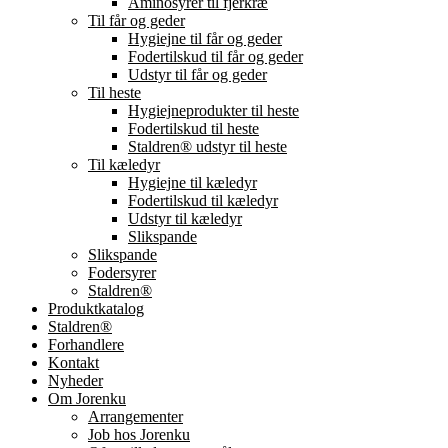
Aminosyrer til fjerkræ
Til får og geder
Hygiejne til får og geder
Fodertilskud til får og geder
Udstyr til får og geder
Til heste
Hygiejneprodukter til heste
Fodertilskud til heste
Staldren® udstyr til heste
Til kæledyr
Hygiejne til kæledyr
Fodertilskud til kæledyr
Udstyr til kæledyr
Slikspande
Slikspande
Fodersyrer
Staldren®
Produktkatalog
Staldren®
Forhandlere
Kontakt
Nyheder
Om Jorenku
Arrangementer
Job hos Jorenku