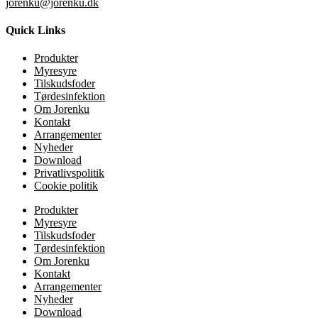
jorenku@jorenku.dk
Quick Links
Produkter
Myresyre
Tilskudsfoder
Tørdesinfektion
Om Jorenku
Kontakt
Arrangementer
Nyheder
Download
Privatlivspolitik
Cookie politik
Produkter
Myresyre
Tilskudsfoder
Tørdesinfektion
Om Jorenku
Kontakt
Arrangementer
Nyheder
Download