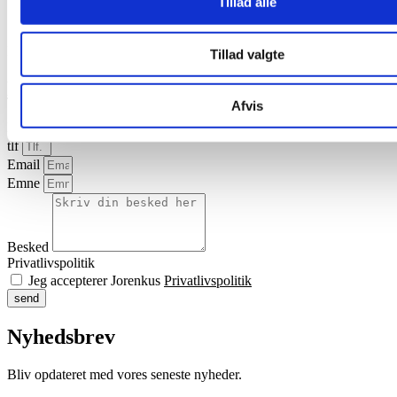
Dansk - Staldren® til fjerkræ
Tillad alle
Andre sprog
®
Download brochurer om Staldren
Spredevogn
Tillad valgte
Kontakt os
Afvis
Navn
tlf
Email
Emne
Besked
Privatlivspolitik
Jeg accepterer Jorenkus
Privatlivspolitik
send
Nyhedsbrev
Bliv opdateret med vores seneste nyheder.