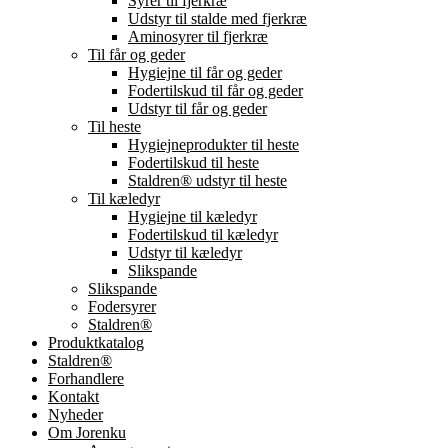
Syrer til fjerkræ
Udstyr til stalde med fjerkræ
Aminosyrer til fjerkræ
Til får og geder
Hygiejne til får og geder
Fodertilskud til får og geder
Udstyr til får og geder
Til heste
Hygiejneprodukter til heste
Fodertilskud til heste
Staldren® udstyr til heste
Til kæledyr
Hygiejne til kæledyr
Fodertilskud til kæledyr
Udstyr til kæledyr
Slikspande
Slikspande
Fodersyrer
Staldren®
Produktkatalog
Staldren®
Forhandlere
Kontakt
Nyheder
Om Jorenku