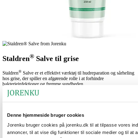
®
Staldren
Salve til grise
®
Staldren
Salve er et effektivt værktøj til hudreparation og sårheling
hos grise, der spiller en afgørende rolle i at forhindre
bakterieinfektioner og fremme sundheden.
Fordele ved produktet
En af de primære fordele ved produktet er dets specialudviklede
sammensætning, der fungerer som en desinficerende og udtørrende
Denne hjemmeside bruger cookies
hudsalve, ideel til behandling af åbne sår og irriteret hud hos grise.
Jorenku bruger cookies på jorenku.dk til at tilpasse vores in
®
Denne salve bygger på de velkendte egenskaber fra
Staldren
,
annoncer, til at vise dig funktioner til sociale medier og til at
hvilket ikke kun sikrer effektiv desinfektion og udtørring af såret,