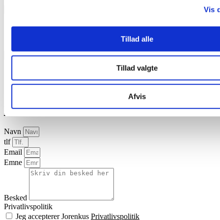
Vis 
Brochure
Dansk
Tillad alle
®
Download brochurer om Staldren
Salve
Sikkerhedsdatablade
Tillad valgte
Dansk
Download sikkerhedsdatablad
Afvis
Kontakt os
Navn
tlf
Email
Emne
Besked
Privatlivspolitik
Jeg accepterer Jorenkus
Privatlivspolitik