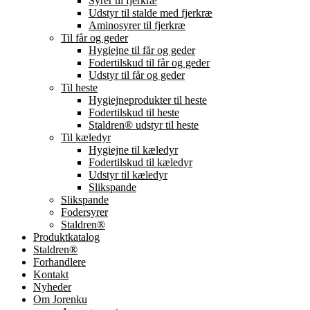
Syrer til fjerkræ
Udstyr til stalde med fjerkræ
Aminosyrer til fjerkræ
Til får og geder
Hygiejne til får og geder
Fodertilskud til får og geder
Udstyr til får og geder
Til heste
Hygiejneprodukter til heste
Fodertilskud til heste
Staldren® udstyr til heste
Til kæledyr
Hygiejne til kæledyr
Fodertilskud til kæledyr
Udstyr til kæledyr
Slikspande
Slikspande
Fodersyrer
Staldren®
Produktkatalog
Staldren®
Forhandlere
Kontakt
Nyheder
Om Jorenku