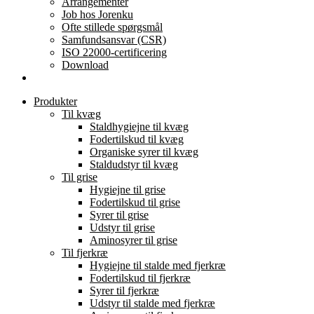
Arrangementer
Job hos Jorenku
Ofte stillede spørgsmål
Samfundsansvar (CSR)
ISO 22000-certificering
Download
Produkter
Til kvæg
Staldhygiejne til kvæg
Fodertilskud til kvæg
Organiske syrer til kvæg
Staldudstyr til kvæg
Til grise
Hygiejne til grise
Fodertilskud til grise
Syrer til grise
Udstyr til grise
Aminosyrer til grise
Til fjerkræ
Hygiejne til stalde med fjerkræ
Fodertilskud til fjerkræ
Syrer til fjerkræ
Udstyr til stalde med fjerkræ