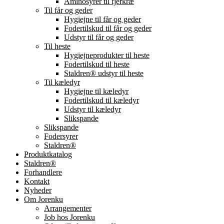
Aminosyrer til fjerkræ
Til får og geder
Hygiejne til får og geder
Fodertilskud til får og geder
Udstyr til får og geder
Til heste
Hygiejneprodukter til heste
Fodertilskud til heste
Staldren® udstyr til heste
Til kæledyr
Hygiejne til kæledyr
Fodertilskud til kæledyr
Udstyr til kæledyr
Slikspande
Slikspande
Fodersyrer
Staldren®
Produktkatalog
Staldren®
Forhandlere
Kontakt
Nyheder
Om Jorenku
Arrangementer
Job hos Jorenku