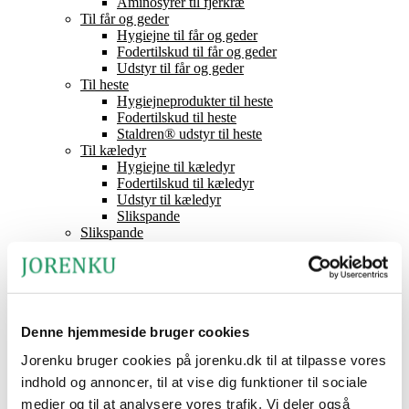
Aminosyrer til fjerkræ
Til får og geder
Hygiejne til får og geder
Fodertilskud til får og geder
Udstyr til får og geder
Til heste
Hygiejneprodukter til heste
Fodertilskud til heste
Staldren® udstyr til heste
Til kæledyr
Hygiejne til kæledyr
Fodertilskud til kæledyr
Udstyr til kæledyr
Slikspande
Slikspande
Fodersyrer
Staldren®
Produktkatalog
Staldren®
Forhandlere
Kontakt
Denne hjemmeside bruger cookies
Nyheder
Jorenku bruger cookies på jorenku.dk til at tilpasse vores
Om Jorenku
Arrangementer
indhold og annoncer, til at vise dig funktioner til sociale
Job hos Jorenku
medier og til at analysere vores trafik. Vi deler også