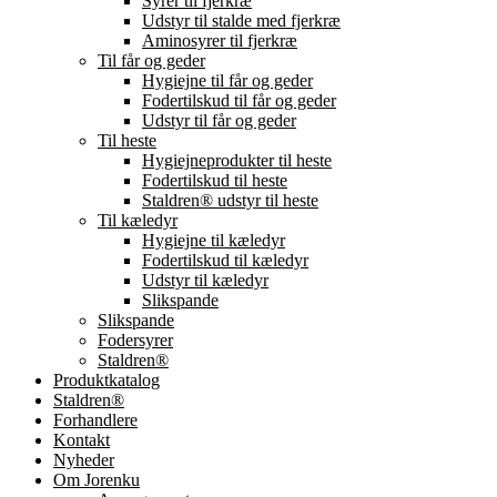
Syrer til fjerkræ
Udstyr til stalde med fjerkræ
Aminosyrer til fjerkræ
Til får og geder
Hygiejne til får og geder
Fodertilskud til får og geder
Udstyr til får og geder
Til heste
Hygiejneprodukter til heste
Fodertilskud til heste
Staldren® udstyr til heste
Til kæledyr
Hygiejne til kæledyr
Fodertilskud til kæledyr
Udstyr til kæledyr
Slikspande
Slikspande
Fodersyrer
Staldren®
Produktkatalog
Staldren®
Forhandlere
Kontakt
Nyheder
Om Jorenku