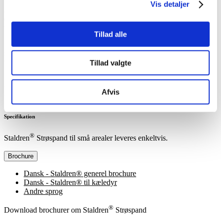
Vis detaljer
Åbn dysserne i bunden af spanden og kom hurtigt i gang ved at
dreje spanden fra side til side. På den måde fordeles
tørhygiejnepulveret jævnt.
Tillad alle
Strøspanden er særlig praktisk i situationer, hvor større spredeudstyr
ikke er nødvendigt, men du stadig ønsker en effektiv og ensartet
udlægning. Fx i bokse, hundegårde og volierer.
Tillad valgte
Spanden er er perfekt, når du ønsker en hurtig og hygiejnisk
fordeling i daglig rutine. Og det ergonomisk design gør den nem at
Afvis
fylde, bære og anvende.
Specifikation
®
Staldren
Strøspand til små arealer leveres enkeltvis.
Brochure
Dansk - Staldren® generel brochure
Dansk - Staldren® til kæledyr
Andre sprog
®
Download brochurer om Staldren
Strøspand