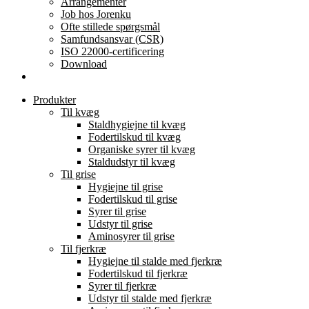
Arrangementer
Job hos Jorenku
Ofte stillede spørgsmål
Samfundsansvar (CSR)
ISO 22000-certificering
Download
Produkter
Til kvæg
Staldhygiejne til kvæg
Fodertilskud til kvæg
Organiske syrer til kvæg
Staldudstyr til kvæg
Til grise
Hygiejne til grise
Fodertilskud til grise
Syrer til grise
Udstyr til grise
Aminosyrer til grise
Til fjerkræ
Hygiejne til stalde med fjerkræ
Fodertilskud til fjerkræ
Syrer til fjerkræ
Udstyr til stalde med fjerkræ