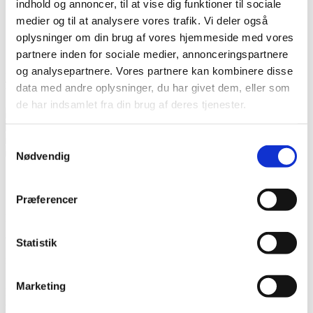
Ofte stillede spørgsmål
indhold og annoncer, til at vise dig funktioner til sociale
Samfundsansvar (CSR)
medier og til at analysere vores trafik. Vi deler også
ISO 22000-certificering
oplysninger om din brug af vores hjemmeside med vores
Download
partnere inden for sociale medier, annonceringspartnere
og analysepartnere. Vores partnere kan kombinere disse
Forside
›
Produkter
›
Grise
›
Udstyr til grise
›
Staldren® Strøspand
data med andre oplysninger, du har givet dem, eller som
til grise
de har indsamlet fra din brug af deres tjenester.
Jorenku's privatlivspolitik
Samtykkevalg
Jorenku's cookiepolitik
Nødvendig
®
Staldren
Strøspand til grise
Præferencer
®
En Staldren
Strøspand er særdeles velegnet til manuel spredning af
®
®
Staldren
og
Staldren
Green
i mindre grisestalde.
Statistik
Fordele ved produktet
Marketing
®
®
Denne spand har en kapacitet på ca. 5 kg Staldren
eller Staldren
Green, hvilket gør den meget velegnet til brug i mindre stalde.