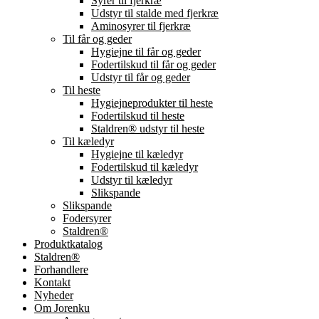
Syrer til fjerkræ
Udstyr til stalde med fjerkræ
Aminosyrer til fjerkræ
Til får og geder
Hygiejne til får og geder
Fodertilskud til får og geder
Udstyr til får og geder
Til heste
Hygiejneprodukter til heste
Fodertilskud til heste
Staldren® udstyr til heste
Til kæledyr
Hygiejne til kæledyr
Fodertilskud til kæledyr
Udstyr til kæledyr
Slikspande
Slikspande
Fodersyrer
Staldren®
Produktkatalog
Staldren®
Forhandlere
Kontakt
Nyheder
Om Jorenku