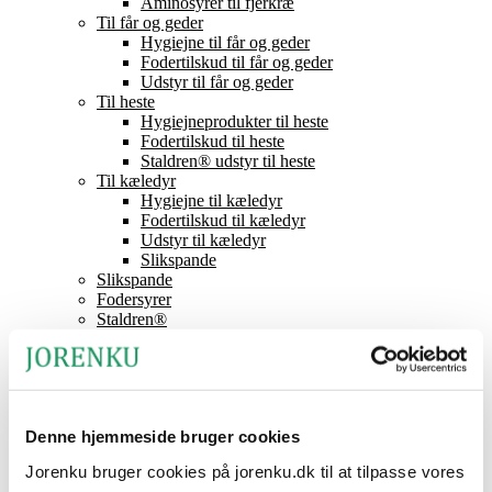
Aminosyrer til fjerkræ
Til får og geder
Hygiejne til får og geder
Fodertilskud til får og geder
Udstyr til får og geder
Til heste
Hygiejneprodukter til heste
Fodertilskud til heste
Staldren® udstyr til heste
Til kæledyr
Hygiejne til kæledyr
Fodertilskud til kæledyr
Udstyr til kæledyr
Slikspande
Slikspande
Fodersyrer
Staldren®
Produktkatalog
Staldren®
Forhandlere
Kontakt
Nyheder
Denne hjemmeside bruger cookies
Om Jorenku
Arrangementer
Jorenku bruger cookies på jorenku.dk til at tilpasse vores
Job hos Jorenku