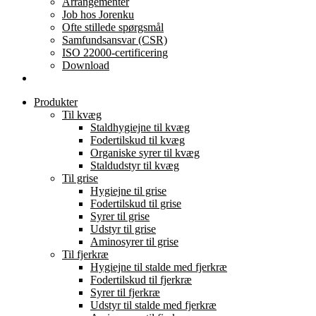
Arrangementer
Job hos Jorenku
Ofte stillede spørgsmål
Samfundsansvar (CSR)
ISO 22000-certificering
Download
Produkter
Til kvæg
Staldhygiejne til kvæg
Fodertilskud til kvæg
Organiske syrer til kvæg
Staldudstyr til kvæg
Til grise
Hygiejne til grise
Fodertilskud til grise
Syrer til grise
Udstyr til grise
Aminosyrer til grise
Til fjerkræ
Hygiejne til stalde med fjerkræ
Fodertilskud til fjerkræ
Syrer til fjerkræ
Udstyr til stalde med fjerkræ