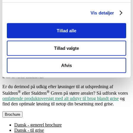
Man aktiverer spanden ved at åbne for dysserne i bunden. Når
spanden efterfølgende drejes fra side til side, opnår man en jævn
Vis detaljer
®
®
spredning af Staldren
eller Staldren
Green.
I videoen nedenfor kan man se en visuel demonstration af, hvordan
Tillad alle
®
en Staldren
Strøspand kan anvendes i praksis – dog i en
kvægstald. Man kan se, hvordan den nemme aktivering af dysserne i
bunden af spanden og den nøjagtige dosering ved at dreje spanden
Tillad valgte
®
fra side til side sikrer en jævn fordeling af Staldren
.
Specifikation
Afvis
Den leveres enkeltvis.
Er du derimod på udkig efter løsninger til at udspredning af
®
®
Staldren
eller Staldren
Green på større arealer? Så udforsk vores
omfattende produktoversigt med alt udstyr til brug blandt grise
og
find den optimale løsning til netop din besætning med grise.
Brochure
Dansk - generel brochure
Dansk - til grise