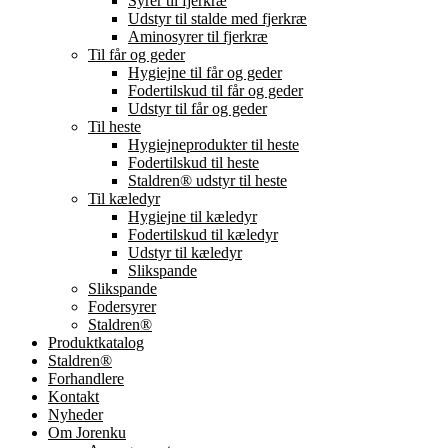
Syrer til fjerkræ
Udstyr til stalde med fjerkræ
Aminosyrer til fjerkræ
Til får og geder
Hygiejne til får og geder
Fodertilskud til får og geder
Udstyr til får og geder
Til heste
Hygiejneprodukter til heste
Fodertilskud til heste
Staldren® udstyr til heste
Til kæledyr
Hygiejne til kæledyr
Fodertilskud til kæledyr
Udstyr til kæledyr
Slikspande
Slikspande
Fodersyrer
Staldren®
Produktkatalog
Staldren®
Forhandlere
Kontakt
Nyheder
Om Jorenku