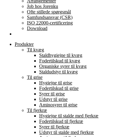
Arrangementer
Job hos Jorenku
Ofte stillede spørgsmål
Samfundsansvar (CSR)
ISO 22000-certificering
Download
Produkter
Til kvæg
Staldhygiejne til kvæg
Fodertilskud til kvæg
Organiske syrer til kvæg
Staldudstyr til kvæg
Til grise
Hygiejne til grise
Fodertilskud til grise
Syrer til grise
Udstyr til grise
Aminosyrer til grise
Til fjerkræ
Hygiejne til stalde med fjerkræ
Fodertilskud til fjerkræ
Syrer til fjerkræ
Udstyr til stalde med fjerkræ