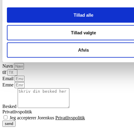
®
Download brochurer om sårpleje til kvæg – Staldren
Salve
Tillad alle
Sikkerhedsdatablade
Dansk
Tillad valgte
®
Download sikkerhedsdatablad for Staldren
Salve
Afvis
Kontakt os
Navn
tlf
Email
Emne
Besked
Privatlivspolitik
Jeg accepterer Jorenkus
Privatlivspolitik
send