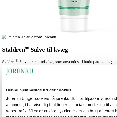
®
Staldren
Salve til kvæg
®
Staldren
Salve er en hudsalve, som anvendes til hudreparation og
som sårpleje til kvæg for at undgå bl.a. bakterieinfektioner.
Fordele ved produktet
Dette produkt er en specialudviklet desinficerende og udtørrende
Denne hjemmeside bruger cookies
hudsalve til udvortes brug på (åbne) sår og irriteret hud m.m. på
kvæg og kalve.
Jorenku bruger cookies på jorenku.dk til at tilpasse vores in
annoncer, til at vise dig funktioner til sociale medier og til at
®
Salven er baseret på de gode egenskaber fra
Staldren
, hvilket gør,
vores trafik. Vi deler også oplysninger om din brug af vores
at salven udover at være desinficerende og udtørrende også holder
fluer væk fra såret, hvilket er med til at forebygge at kvæget får
med vores partnere inden for sociale medier, annonceringsp