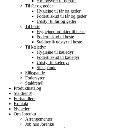
Aminosyrer til fjerkræ
Til får og geder
Hygiejne til får og geder
Fodertilskud til får og geder
Udstyr til får og geder
Til heste
Hygiejneprodukter til heste
Fodertilskud til heste
Staldren® udstyr til heste
Til kæledyr
Hygiejne til kæledyr
Fodertilskud til kæledyr
Udstyr til kæledyr
Slikspande
Slikspande
Fodersyrer
Staldren®
Produktkatalog
Staldren®
Forhandlere
Kontakt
Nyheder
Om Jorenku
Arrangementer
Job hos Jorenku