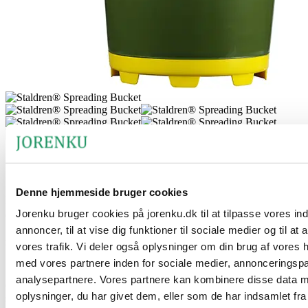
®
Staldren
Strøspand
Denne hjemmeside bruger cookies
®
®
En Staldren
Strøspand bruges til manuel udspredning af
Staldren
®
Jorenku bruger cookies på jorenku.dk til at tilpasse vores in
og
Staldren
Green
i mindre stalde med bl.a. kvæg.
annoncer, til at vise dig funktioner til sociale medier og til at
Fordele ved produktet
vores trafik. Vi deler også oplysninger om din brug af vores
med vores partnere inden for sociale medier, annonceringsp
®
®
Spanden har en kapacitet på ca. 5 kg Staldren
eller Staldren
analysepartnere. Vores partnere kan kombinere disse data 
Green. Dette gør den særdeles velegnet til at blive brugt i mindre
oplysninger, du har givet dem, eller som de har indsamlet fra
stalde med kvæg.