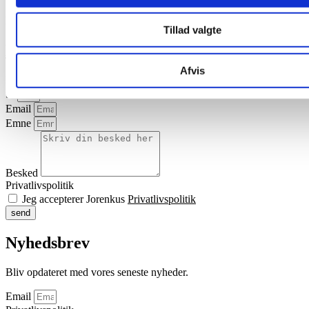
®
Download brochurer om Staldren
Strøspand
Tillad valgte
Kontakt os
Afvis
Navn
tlf
Email
Emne
Besked
Privatlivspolitik
Jeg accepterer Jorenkus
Privatlivspolitik
send
Nyhedsbrev
Bliv opdateret med vores seneste nyheder.
Email