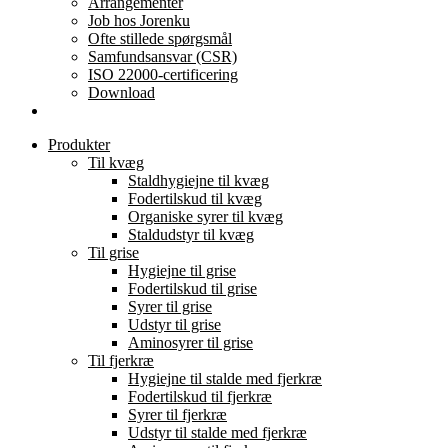
Arrangementer
Job hos Jorenku
Ofte stillede spørgsmål
Samfundsansvar (CSR)
ISO 22000-certificering
Download
Produkter
Til kvæg
Staldhygiejne til kvæg
Fodertilskud til kvæg
Organiske syrer til kvæg
Staldudstyr til kvæg
Til grise
Hygiejne til grise
Fodertilskud til grise
Syrer til grise
Udstyr til grise
Aminosyrer til grise
Til fjerkræ
Hygiejne til stalde med fjerkræ
Fodertilskud til fjerkræ
Syrer til fjerkræ
Udstyr til stalde med fjerkræ