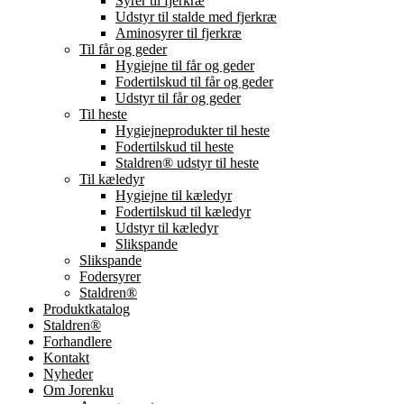
Syrer til fjerkræ
Udstyr til stalde med fjerkræ
Aminosyrer til fjerkræ
Til får og geder
Hygiejne til får og geder
Fodertilskud til får og geder
Udstyr til får og geder
Til heste
Hygiejneprodukter til heste
Fodertilskud til heste
Staldren® udstyr til heste
Til kæledyr
Hygiejne til kæledyr
Fodertilskud til kæledyr
Udstyr til kæledyr
Slikspande
Slikspande
Fodersyrer
Staldren®
Produktkatalog
Staldren®
Forhandlere
Kontakt
Nyheder
Om Jorenku