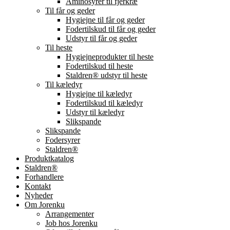
Aminosyrer til fjerkræ
Til får og geder
Hygiejne til får og geder
Fodertilskud til får og geder
Udstyr til får og geder
Til heste
Hygiejneprodukter til heste
Fodertilskud til heste
Staldren® udstyr til heste
Til kæledyr
Hygiejne til kæledyr
Fodertilskud til kæledyr
Udstyr til kæledyr
Slikspande
Slikspande
Fodersyrer
Staldren®
Produktkatalog
Staldren®
Forhandlere
Kontakt
Nyheder
Om Jorenku
Arrangementer
Job hos Jorenku