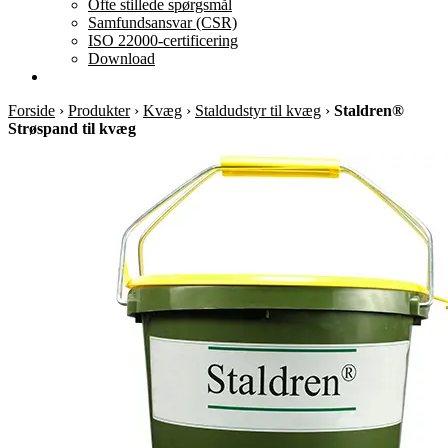
Ofte stillede spørgsmål
Samfundsansvar (CSR)
ISO 22000-certificering
Download
Forside
›
Produkter
›
Kvæg
›
Staldudstyr til kvæg
›
Staldren®
Strøspand til kvæg